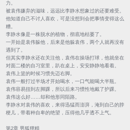
力。
被袁伟嫌弃的滋味，远远比李静水想象过的还要难受。
他知道自己不讨人喜欢，可是没想到会把事情变得这么
糟。
李静水像是一株脱水的植物，彻底地枯萎了。
一开始是袁伟躲他，后来是他躲袁伟，两个人就再没有
遇到了。
但其实李静水还在关注他，袁伟在操场打球，他就坐在
对面二楼的自习室里，趴在桌上，安安静静地看着。
袁伟上篮的时候习惯先迈右脚。
袁伟一般打过半场才开始喝水，一口气能喝大半瓶。
袁伟容易扭到左脚踝，所以后来习惯性地戴了护踝。
袁伟这么好……却和他形同陌路。
李静水对袁伟的喜欢，来得迅猛而澎湃，淹到自己的脖
梗儿，带着种自卑的绝望，压得他几乎透不上气。
第2章 男狐狸精