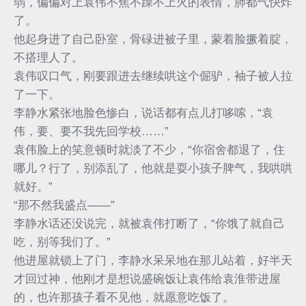
弱，偏偏对上袁伟不焦不躁不上火的表情，肺都气快炸
了。
他起身进了自己卧室，骨碌进被子里，蒙着脸撅着腚，
不搭理人了。
袁伟叹口气，刚要跟进去继续哄这个倔驴，袖子被人拉
了一下。
李静水紧张地脸色惨白，说话都有点儿打哆嗦，“袁
伟，要、要不我先回学校……”
袁伟脸上的笑意顿时就淡了不少，“你宿舍都退了，住
哪儿？行了，别添乱了，他就是耍小孩子脾气，我哄哄
就好。”
“那不然我盛点——”
李静水话还没说完，就被袁伟打断了，“你饿了就自己
吃，别等我们了。”
他进屋就锁上了门，李静水呆呆地在那儿站着，好半天
才回过神，他刚才是想说盛碗饭让袁伟给袁淮带进屋
的，也许那孩子看不见他，就愿意吃饭了。