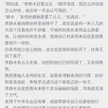
“我知道，”李静水赶紧点头，“循序渐进，我怎么对你就
怎么对他，他总有一天会认可我的。”
“静水，”袁伟的拥抱更紧了点儿，“你真好。”
李静水被他楔在怀里动弹不了，老实说袁伟一米八几的
大高个压着他并不舒服，可他特别喜欢袁伟这么抱着
他，让他特别有安全感，觉得自己对袁伟来说也是很重
要很不一样的。
但袁伟很少这么抱他，这次也是很快就松开了，转身又
回了客厅。
李静水有点儿失落，但想到他们已经同居了，又觉得释
然。
既然要融入袁伟的生活，就要多理解袁伟的习惯，好好
和袁淮相处，争取早点成为这个家真正的一份子。
李静水光是想着未来那个其乐融融的场面，浑身就充满
了力气。
袁伟下午学生会还有事，就留李静水自己在家收拾行