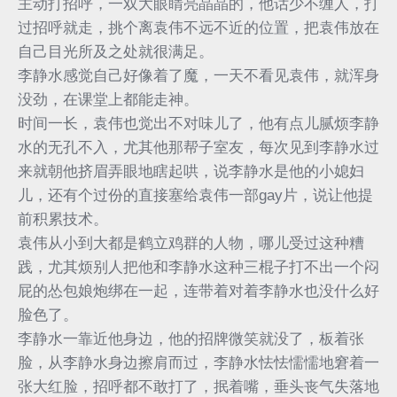
主动打招呼，一双大眼睛亮晶晶的，他话少不缠人，打
过招呼就走，挑个离袁伟不远不近的位置，把袁伟放在
自己目光所及之处就很满足。
李静水感觉自己好像着了魔，一天不看见袁伟，就浑身
没劲，在课堂上都能走神。
时间一长，袁伟也觉出不对味儿了，他有点儿腻烦李静
水的无孔不入，尤其他那帮子室友，每次见到李静水过
来就朝他挤眉弄眼地瞎起哄，说李静水是他的小媳妇
儿，还有个过份的直接塞给袁伟一部gay片，说让他提
前积累技术。
袁伟从小到大都是鹤立鸡群的人物，哪儿受过这种糟
践，尤其烦别人把他和李静水这种三棍子打不出一个闷
屁的怂包娘炮绑在一起，连带着对着李静水也没什么好
脸色了。
李静水一靠近他身边，他的招牌微笑就没了，板着张
脸，从李静水身边擦肩而过，李静水怯怯懦懦地窘着一
张大红脸，招呼都不敢打了，抿着嘴，垂头丧气失落地