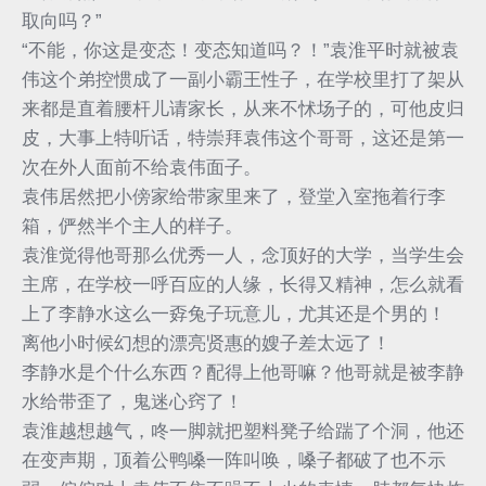
取向吗？”
“不能，你这是变态！变态知道吗？！”袁淮平时就被袁
伟这个弟控惯成了一副小霸王性子，在学校里打了架从
来都是直着腰杆儿请家长，从来不怵场子的，可他皮归
皮，大事上特听话，特崇拜袁伟这个哥哥，这还是第一
次在外人面前不给袁伟面子。
袁伟居然把小傍家给带家里来了，登堂入室拖着行李
箱，俨然半个主人的样子。
袁淮觉得他哥那么优秀一人，念顶好的大学，当学生会
主席，在学校一呼百应的人缘，长得又精神，怎么就看
上了李静水这么一孬兔子玩意儿，尤其还是个男的！
离他小时候幻想的漂亮贤惠的嫂子差太远了！
李静水是个什么东西？配得上他哥嘛？他哥就是被李静
水给带歪了，鬼迷心窍了！
袁淮越想越气，咚一脚就把塑料凳子给踹了个洞，他还
在变声期，顶着公鸭嗓一阵叫唤，嗓子都破了也不示