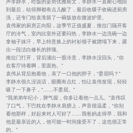
声李静水，吃饭的姿势优雅斯文，李静水一直耐心地陪
到最后，站得脚都有点儿酸了，最后收碟子收碗进厨房
洗，还专门给袁淮留了一碗饭放在微波炉里。
袁伟家的厨房正向阳，这季节正值盛夏，推拉门隔开客
厅的冷气，室内比室外还要闷热，李静水一边洗碗一边
拿袖子抹汗，早上特意换上的衬衫领子被蹭塌下来，露
出一段洁白修长的脖颈。
推拉门打开，背后涌出一股冷意，李静水没回头，“你
在客厅待着啊，里面热。”
袁伟从背后抱着他，亲了一口他的脖子，“委屈吗？”
李静水很久没说话，眼圈有点红，怕让袁伟发现，轻轻
吸了一下鼻子，“……不委屈。”
“我弟弟年纪小，脾气倔，你多让着他一点儿。”袁伟叹
了口气，下巴枕在李静水肩膀上，声音很温柔，“你别
看他那样，好起来对人可好了……我爸妈走得早，我和
他是最亲近的人，他可能一时间接受不了，这也很正常
的。”