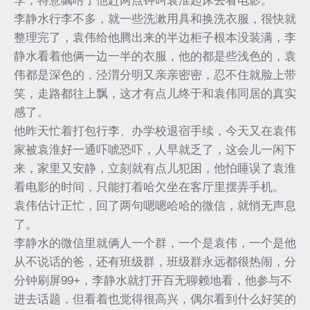
李，特意嘱咐了他赶两点钟叫袁淮起床去看电影。
李静水行李不多，就一些洗漱用具和换洗衣服，很快就
整理完了，袁伟给他腾出来的半边柜子根本没装满，李
静水看着他俩一边一半的衣服，他的都是些浅色的，袁
伟都是深色的，泾渭分明又亲亲密密，忍不住就脸上带
笑，走路都往上飘，这才有点儿终于和袁伟同居的真实
感了。
他昨天忙着打包行李、办学校退宿手续，今天又在袁伟
家被袁淮好一通吓唬恐吓，人早就乏了，这会儿一闲下
来，家里又安静，立刻就有点儿犯困，他怕睡误了袁淮
看电影的时间，只能打着哈欠坐在客厅里摆弄手机。
袁伟估计正忙，回了两句嗯嗯哈哈的微信，就悄无声息
了。
李静水的微信里就俩人一个群，一个是袁伟，一个是他
从不说话的爸，还有班级群，班级群永远都很热闹，分
分钟刷屏99+，李静水就打开百无聊赖地看，他参与不
进去话题，但看着也觉得很高兴，偶尔看到什么好笑的