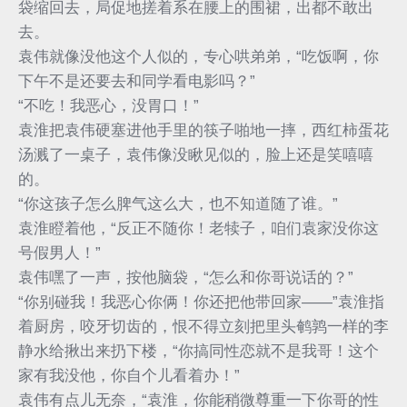
袋缩回去，局促地搓着系在腰上的围裙，出都不敢出
去。
袁伟就像没他这个人似的，专心哄弟弟，“吃饭啊，你
下午不是还要去和同学看电影吗？”
“不吃！我恶心，没胃口！”
袁淮把袁伟硬塞进他手里的筷子啪地一摔，西红柿蛋花
汤溅了一桌子，袁伟像没瞅见似的，脸上还是笑嘻嘻
的。
“你这孩子怎么脾气这么大，也不知道随了谁。”
袁淮瞪着他，“反正不随你！老犊子，咱们袁家没你这
号假男人！”
袁伟嘿了一声，按他脑袋，“怎么和你哥说话的？”
“你别碰我！我恶心你俩！你还把他带回家——”袁淮指
着厨房，咬牙切齿的，恨不得立刻把里头鹌鹑一样的李
静水给揪出来扔下楼，“你搞同性恋就不是我哥！这个
家有我没他，你自个儿看着办！”
袁伟有点儿无奈，“袁淮，你能稍微尊重一下你哥的性