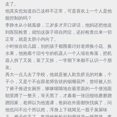
走了。
他其实也知道自己这样不正常，可是喜欢上一个人是他
能控制的吗？
李静水从小就孤僻，三岁多才开口讲话，他妈还把他送
到医院检查，就怕这孩子得自闭症，还好检查出来一切
正常，就是太胆小内向了。
小时候在幼儿园，别的孩子都围着讨好老师换小花、换
水果，他抱着个旧兮兮的机器人一个人缩在角落，把机
器人拆了又装，装了又拆，一学期下来都不认识一个朋
友。
再大一点儿去了学校，他就是被人欺负挤兑的对象，个
子小，又是个不会跟老师告状的锯嘴葫芦，曾经被人扒
了裤子推进女厕所，哆哆嗦嗦地在最里面的一个便池面
朝里蹲了一整天，等天黑了，才裹着一张旧报纸磨磨蹭
蹭回家，老师以为他逃课，爸妈在外面都快找疯了，问
他也问不出个所以然，浑身上下就闻见一股子臭屎味
儿，裤子也丢了，气得他爸抡起扫帚就是一顿胖揍，李