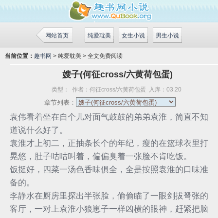
网站首页
纯爱耽美
女生小说
男生小说
当前位置：
趣书网
> 纯爱耽美 > 全文免费阅读
嫂子(何征cross/六黄荷包蛋)
类型：
作者：
何征cross/六黄荷包蛋
入库：
03.20
章节列表：
袁伟看着坐在自个儿对面气鼓鼓的弟弟袁淮，简直不知
道说什么好了。
袁淮才上初二，正抽条长个的年纪，瘦的在篮球衣里打
晃悠，肚子咕咕叫着，偏偏臭着一张脸不肯吃饭。
饭挺好，四菜一汤色香味俱全，全是按照袁淮的口味准
备的。
李静水在厨房里探出半张脸，偷偷瞄了一眼剑拔弩张的
客厅，一对上袁淮小狼崽子一样凶横的眼神，赶紧把脑