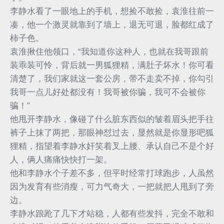
李静水看了一眼地上的手机，想捡不敢捡，袁淮往前一
凑，他一个激灵就靠到了墙上，退无可退，脸都红成了
柿子色。
袁淮揪住他领口，“我知道你这种人，也就在我哥跟前
装乖装可怜，背后就一男狐狸精，满肚子坏水！你可看
清楚了，我们家就这一套公房，带不走卖不掉，你勾引
我哥一点儿好处都没有！我哥被你骗，我可不会被你
骗！”
他甩开李静水，像碰了什么脏东西似的皱着眉头把手往
裤子上抹了两把，那眼神怼过去，显然就是你显形吧狐
狸精，指望着李静水奸笑着叉上腰、承认自己不是个好
人，俩人痛痛快快打一架。
他和李静水个子差不多，但平时经常打球跑步，人虽然
因为发育有些消瘦，可力气奇大，一把就把人甩到了旁
边。
李静水踉跄了几下才站稳，人都有些发抖，完全不敢和