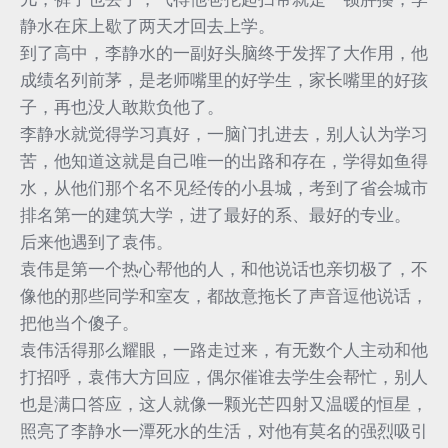
静水在床上歇了两天才回去上学。
到了高中，李静水的一副好头脑终于发挥了大作用，他
成绩名列前茅，是老师嘴里的好学生，家长嘴里的好孩
子，再也没人敢欺负他了。
李静水就觉得学习真好，一脑门扎进去，别人认为学习
苦，他知道这就是自己唯一的出路和存在，学得如鱼得
水，从他们那个名不见经传的小县城，考到了省会城市
排名第一的建筑大学，进了最好的系、最好的专业。
后来他遇到了袁伟。
袁伟是第一个热心帮他的人，和他说话也亲切极了，不
像他的那些同学和室友，都故意拖长了声音逗他说话，
把他当个傻子。
袁伟活得那么耀眼，一路走过来，有无数个人主动和他
打招呼，袁伟大方回应，偶尔催谁去学生会帮忙，别人
也是满口答应，这人就像一颗光芒四射又温暖的恒星，
照亮了李静水一潭死水的生活，对他有莫名的强烈吸引