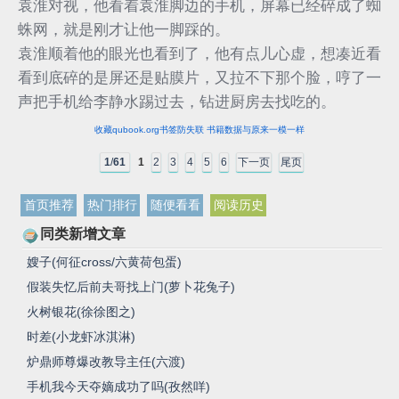
袁淮对视，他看着袁淮脚边的手机，屏幕已经碎成了蜘
蛛网，就是刚才让他一脚踩的。
袁淮顺着他的眼光也看到了，他有点儿心虚，想凑近看
看到底碎的是屏还是贴膜片，又拉不下那个脸，哼了一
声把手机给李静水踢过去，钻进厨房去找吃的。
收藏qubook.org书签防失联 书籍数据与原来一模一样
1
/
61
1
2
3
4
5
6
下一页
尾页
首页推荐
热门排行
随便看看
阅读历史
同类新增文章
嫂子(何征cross/六黄荷包蛋)
假装失忆后前夫哥找上门(萝卜花兔子)
火树银花(徐徐图之)
时差(小龙虾冰淇淋)
炉鼎师尊爆改教导主任(六渡)
手机我今天夺嫡成功了吗(孜然咩)