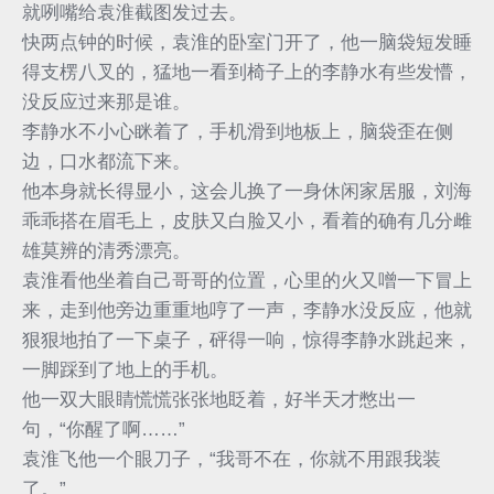
就咧嘴给袁淮截图发过去。
快两点钟的时候，袁淮的卧室门开了，他一脑袋短发睡
得支楞八叉的，猛地一看到椅子上的李静水有些发懵，
没反应过来那是谁。
李静水不小心眯着了，手机滑到地板上，脑袋歪在侧
边，口水都流下来。
他本身就长得显小，这会儿换了一身休闲家居服，刘海
乖乖搭在眉毛上，皮肤又白脸又小，看着的确有几分雌
雄莫辨的清秀漂亮。
袁淮看他坐着自己哥哥的位置，心里的火又噌一下冒上
来，走到他旁边重重地哼了一声，李静水没反应，他就
狠狠地拍了一下桌子，砰得一响，惊得李静水跳起来，
一脚踩到了地上的手机。
他一双大眼睛慌慌张张地眨着，好半天才憋出一
句，“你醒了啊……”
袁淮飞他一个眼刀子，“我哥不在，你就不用跟我装
了。”