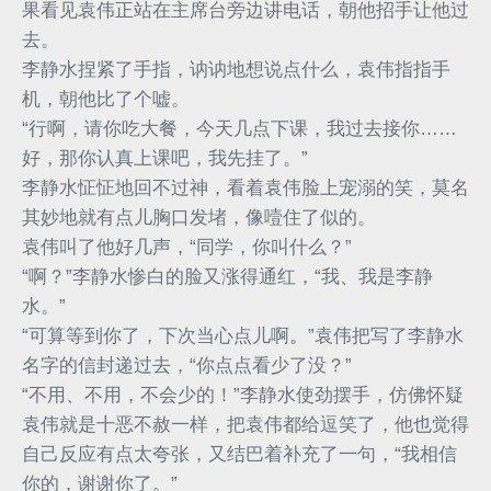
果看见袁伟正站在主席台旁边讲电话，朝他招手让他过
去。
李静水捏紧了手指，讷讷地想说点什么，袁伟指指手
机，朝他比了个嘘。
“行啊，请你吃大餐，今天几点下课，我过去接你……
好，那你认真上课吧，我先挂了。”
李静水怔怔地回不过神，看着袁伟脸上宠溺的笑，莫名
其妙地就有点儿胸口发堵，像噎住了似的。
袁伟叫了他好几声，“同学，你叫什么？”
“啊？”李静水惨白的脸又涨得通红，“我、我是李静
水。”
“可算等到你了，下次当心点儿啊。”袁伟把写了李静水
名字的信封递过去，“你点点看少了没？”
“不用、不用，不会少的！”李静水使劲摆手，仿佛怀疑
袁伟就是十恶不赦一样，把袁伟都给逗笑了，他也觉得
自己反应有点太夸张，又结巴着补充了一句，“我相信
你的，谢谢你了。”