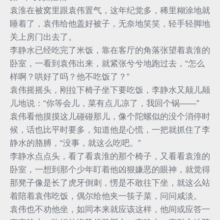
袁淮在被窝里跟袁伟置气，这年纪觉多，稀里糊涂地就
睡着了，袁伟给他盖好被子，无奈地笑笑，轻手轻脚地
关上房门出去了。
李静水已经吃完了米饭，靠在客厅的角落张望着袁淮的
卧室，一看到袁伟出来，就紧张兮兮地跑过去，“怎么
样啊？哄好了吗？他不吃饭了？”
袁伟摇摇头，刚拉下椅子坐下要吃饭，李静水又颠儿颠
儿地说：“你等会儿，菜有点儿凉了，我回个锅——”
袁伟看他摸摸这儿碰碰那儿，像个陀螺似的没个消停时
候，话也比平时要多，知道他是心慌，一把就抓住了李
静水的胳膊，“没事，就这么吃吧。”
李静水点点头，看了看袁淮的那个椅子，又看看袁淮的
卧室，一想到那个少年盯着他凶狠嫌恶的眼神，就觉得
那凳子像是长了虎牙倒刺，愣是不敢往下坐，就这么站
着陪着袁伟吃饭，偶尔给他夹一筷子菜，问问咸淡。
袁伟也不劝他坐，如同本来就应该这样，他间或应答一