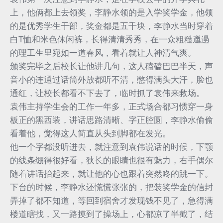
上，他俩都上去领奖，李静水领的是入学奖学金，他领
的是优秀学生干部，奖金都是五千块，李静水当时穿着
白T恤和米色休闲裤，长得清清秀秀，在一众粗糙邋遢
的理工生里宛如一道春风，看着就让人神清气爽。
颁奖完毕之后校长让他讲几句，这人磕磕巴巴半天，声
音小的连通过话筒外放都听不清，憋得满头大汗，脸也
通红，让校长都看不下去了，临时抓了袁伟来救场。
袁伟主持学生会的工作一年多，正式场合都习惯穿一身
板正的黑西装，讲话思路清晰、字正腔圆，李静水偷偷
看着他，觉得这人简直从头到脚都在发光。
他一个字都没听进去，就注意到袁伟说话的时候，下颚
的线条绷得很好看，狭长的眼睛也很有魅力，右手偶尔
随着讲话抬起来，就让他的心也跟着突然咚的跳一下。
下台的时候，李静水还慌慌张张的，把装奖学金的信封
弄掉了都不知道，等回到宿舍才发现钱不见了，急得满
楼道瞎找，又一路摸到了操场上，心都凉了半截了，结