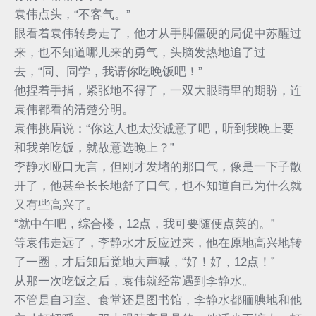
袁伟点头，“不客气。”
眼看着袁伟转身走了，他才从手脚僵硬的局促中苏醒过
来，也不知道哪儿来的勇气，头脑发热地追了过
去，“同、同学，我请你吃晚饭吧！”
他捏着手指，紧张地不得了，一双大眼睛里的期盼，连
袁伟都看的清楚分明。
袁伟挑眉说：“你这人也太没诚意了吧，听到我晚上要
和我弟吃饭，就故意选晚上？”
李静水哑口无言，但刚才发堵的那口气，像是一下子散
开了，他甚至长长地舒了口气，也不知道自己为什么就
又有些高兴了。
“就中午吧，综合楼，12点，我可要随便点菜的。”
等袁伟走远了，李静水才反应过来，他在原地高兴地转
了一圈，才后知后觉地大声喊，“好！好，12点！”
从那一次吃饭之后，袁伟就经常遇到李静水。
不管是自习室、食堂还是图书馆，李静水都腼腆地和他