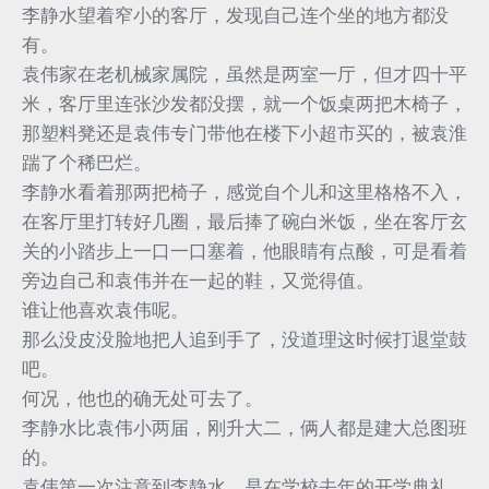
李静水望着窄小的客厅，发现自己连个坐的地方都没
有。
袁伟家在老机械家属院，虽然是两室一厅，但才四十平
米，客厅里连张沙发都没摆，就一个饭桌两把木椅子，
那塑料凳还是袁伟专门带他在楼下小超市买的，被袁淮
踹了个稀巴烂。
李静水看着那两把椅子，感觉自个儿和这里格格不入，
在客厅里打转好几圈，最后捧了碗白米饭，坐在客厅玄
关的小踏步上一口一口塞着，他眼睛有点酸，可是看着
旁边自己和袁伟并在一起的鞋，又觉得值。
谁让他喜欢袁伟呢。
那么没皮没脸地把人追到手了，没道理这时候打退堂鼓
吧。
何况，他也的确无处可去了。
李静水比袁伟小两届，刚升大二，俩人都是建大总图班
的。
袁伟第一次注意到李静水，是在学校去年的开学典礼