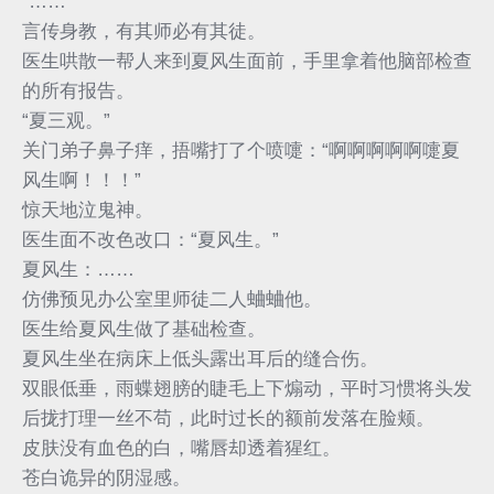
“……”
言传身教，有其师必有其徒。
医生哄散一帮人来到夏风生面前，手里拿着他脑部检查
的所有报告。
“夏三观。”
关门弟子鼻子痒，捂嘴打了个喷嚏：“啊啊啊啊啊嚏夏
风生啊！！！”
惊天地泣鬼神。
医生面不改色改口：“夏风生。”
夏风生：……
仿佛预见办公室里师徒二人蛐蛐他。
医生给夏风生做了基础检查。
夏风生坐在病床上低头露出耳后的缝合伤。
双眼低垂，雨蝶翅膀的睫毛上下煽动，平时习惯将头发
后拢打理一丝不苟，此时过长的额前发落在脸颊。
皮肤没有血色的白，嘴唇却透着猩红。
苍白诡异的阴湿感。