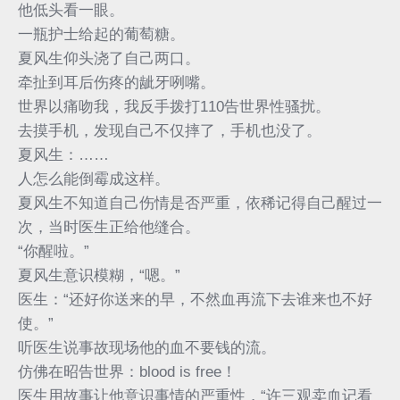
他低头看一眼。
一瓶护士给起的葡萄糖。
夏风生仰头浇了自己两口。
牵扯到耳后伤疼的龇牙咧嘴。
世界以痛吻我，我反手拨打110告世界性骚扰。
去摸手机，发现自己不仅摔了，手机也没了。
夏风生：……
人怎么能倒霉成这样。
夏风生不知道自己伤情是否严重，依稀记得自己醒过一
次，当时医生正给他缝合。
“你醒啦。”
夏风生意识模糊，“嗯。”
医生：“还好你送来的早，不然血再流下去谁来也不好
使。”
听医生说事故现场他的血不要钱的流。
仿佛在昭告世界：blood is free！
医生用故事让他意识事情的严重性，“许三观卖血记看