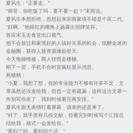
夏风生：“正要走。”
“师哥，你吃饭了吗，要不要一起？”宋雨说。
夏风生本想拒绝，忽想起来宋雨家境不错是个富二代。
“好啊。”他猩红的嘴角上扬露出招牌笑容。
答应宋玉去食堂出口饿气。
他不会放过和家境好的人搞好关系的机会，纸醉金迷的
金融圈，获得人脉资源难如登天。
今天电梯维修，两人转而走楼梯。
刚下一层，手机不合时宜疯狂显示消息。
死猪精：
“小夏，我想了想，你的专业能力不够有许多不足，文
章虽然还没发给我，但也一定有疏漏，这样这次文章一
作别写你名了，我到时候看完再安排。”
夏风生面无表情盯着屏幕，该来的还是来了。
“对了，我手里有几份文献，你看完到时候写个汇报总
结给我，格式一会发给你。”
“看到了吗，看到回个话。”