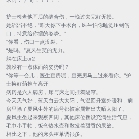
宋雨：“尸哥！！！！！”
护士检查他耳后的缝合伤，一晚过去完好无损。
她滔滔不绝，“昨天你下手术台，医生怕你睡觉压到伤
口，特意给你摆的姿势。”
“你看，伤口一点没裂。”
“是吗。”夏风生笑的无力。
躺在床上or2
就没有一点体面的姿势吗？
“你等一会儿，医生查房呢，查完房马上过来看你。”护
士换好药推车离开。
病房是六人病房，床与床之间挂着隔帘。
今天天气好，蓝天白云大太阳，气温回升室外暖和，病
房里除了夏风生外的病号都被家属带出去晒太阳了。
夏风生坐起来观察四周，其他床位摆设充满生活气息，
毛巾小手帕，饭盒热水壶和散发着甜香的果篮。
相比之下，他的床头柜单调很多。