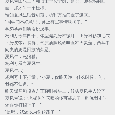
夏风生回想上周和博士学长学姐开组会导师在场的画
面，那才叫一个压榨。
谁知夏风生话音刚落，杨利万推门走了进来。
“同学们不好意思，路上有些事情耽搁了。”
学弟学妹们笑着说没事。
杨利万今年四十，体型偏高身材微胖，上身衬衫加毛衣
下身皮带西装裤，气质油腻说教味直冲天灵盖，两耳中
间夹的更是回族的禁忌。
夏风生：死猪精。
杨利万看向夏风生。
夏风生: :)
杨利万上下打量，“小夏，你昨天晚上什么时候走的，
我都不知道。”
昨天饭局和投资方正聊到兴头上，转头夏风生人没了。
夏风生说：“老板你昨天喝的多可能忘了，昨晚我走时
还跟你打招呼了。”
“是吗，我还以为你偷跑了。”