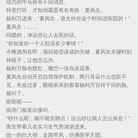
动力的牛马师哥不回消息。
特意打听，才知倒霉蛋有名有姓：夏风生。
杨利万进来，“夏风生，谁允许你这个时间进医院的！”
夏风生：……
吗喽的，净说些让人去死的话。
“你知道你一个人耽误多少事情！”
今晚酒局在即，项目能否谈成的关键，夏风生关键时刻
掉链子，让他怎么办。
杨利万脸色喷红，嘴巴一张鸟语花香。
夏风生自动开启自我保护机制，两只耳朵什么也听不
见，失血过多，眼睛呆呆的看着杨利万百转千回的脸。
猪叫了。
哐哐哐——
病房门板发出惨叫。
“吵什么呢，能不能安静点！这么吵让病人怎么休息！”
医生带着几名实习生气势汹汹进来。
统一的白大褂，走路带风，仿佛医学天团。