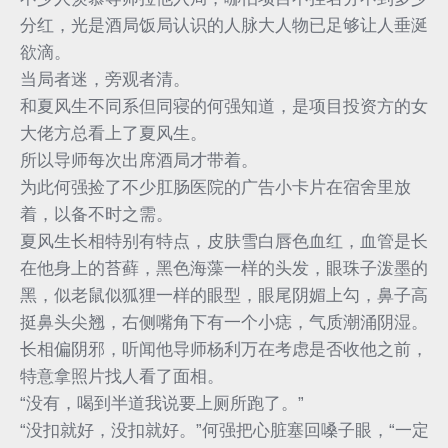
分红，光是酒局饭局认识的人脉大人物已足够让人垂涎
欲滴。
当局者迷，旁观者清。
和夏风生不同系但同寝的何强知道，是项目投资方的女
大佬方总看上了夏风生。
所以导师每次出席酒局才带着。
为此何强捡了不少肛肠医院的广告小卡片在宿舍里放
着，以备不时之需。
夏风生长相特别有特点，皮肤雪白唇色血红，血管是长
在他身上的苔藓，黑色海藻一样的头发，眼珠子泼墨的
黑，似老鼠似狐狸一样的眼型，眼尾阴媚上勾，鼻子高
挺鼻头尖翘，右侧嘴角下有一个小痣，气质潮涌阴湿。
长相偏阴邪，听闻他导师杨利万在考虑是否收他之前，
特意拿照片找人看了面相。
“没有，喝到半道我说要上厕所跑了。”
“没扣就好，没扣就好。”何强把心脏塞回嗓子眼，“一定