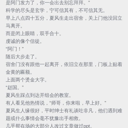
是阿门发力了，你一会出去别忘拜拜。”
科学的尽头是玄学，宁可信其有，不可信其无。
早上八点四十五分，夏风生走出宿舍，关上门他没回立
马离开。
而是闭上眼睛，双手合十。
虔诚的像个信徒。
“阿门！”
随后大步走了。
宿舍门没有跟他一起离开，依旧立在那里，门板上贴着
金黄的匾额。
上面两个烫金大字。
“赵国。”
夏风生踩点到达开组会的教室。
有人看见他热情说，“师哥，你来啦，早上好。”
夏风生人缘很好，平时绅士有礼谈吐非凡，他们遇到难
题或什么事情会毫不犹豫出手相救。
几乎帮在场的大部分人改过文章做过ppt。