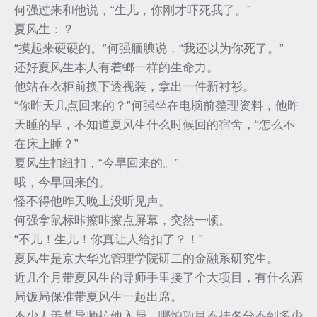
何强过来和他说，“生儿，你刚才吓死我了。”
夏风生：？
“摸起来硬硬的。”何强腼腆说，“我还以为你死了。”
还好夏风生本人有着螂一样的生命力。
他站在衣柜前换下透视装，拿出一件新衬衫。
“你昨天几点回来的？”何强坐在电脑前整理资料，他昨
天睡的早，不知道夏风生什么时候回的宿舍，“怎么不
在床上睡？”
夏风生扣纽扣，“今早回来的。”
哦，今早回来的。
怪不得他昨天晚上没听见声。
何强拿鼠标咔擦咔擦点屏幕，突然一顿。
“不儿！生儿！你真让人给扣了？！”
夏风生是京大华光管理学院研二的金融系研究生。
近几个月带夏风生的导师手里接了个大项目，有什么酒
局饭局保准带夏风生一起出席。
不少人羡慕导师拉他入局，哪怕项目不挂名分不到多少