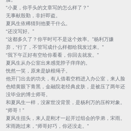
“小夏，你手头的文章写的怎么样了？”
无事献殷勤，非奸即盗。
夏风生依稀猜到他要干什么。
“还没写好。”
“这都多久了？你平时可不是这个效率。”杨利万嫌
弃，“行了，不管写成什么样都给我发过来。”
“我下午正好有空给你看看，你回去就发。”
夏风生从办公室出来感觉脖子痒痒的。
恍然一笑，原来是缺根绳子。
他开门出去的功夫，有人借着空档进入办公室，来人脸
色蜡黄眼下青黑，金融院老经典皮肤，是被压了两年还
没毕业的博士师哥。
和夏风生一样，没家世没背景，是杨利万的压榨对象。
“师哥！”
夏风生扭头，来人是刚才一起开过组会的学弟，宋雨。
宋雨跑过来，“师哥好巧，你还没走。”