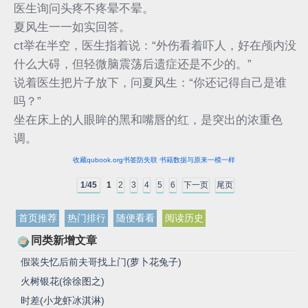
医生询问头疼不疼晕不晕。
夏风生一一如实回答。
ct举在半空，医生指着说：“外伤看着吓人，好在颅内没
什么大碍，但轻微脑震荡后遗症还是不少的。”
说着医生把片子放下，问夏风生：“你还记得自己是谁
吗？”
坐在床上的人眼眸的黑和嘴唇的红，是突出的浓重色
调。
收藏qubook.org书签防失联 书籍数据与原来一模一样
1
/
45
1
2
3
4
5
6
下一页
尾页
首页推荐
热门排行
随便看看
阅读历史
同类新增文章
假装失忆后前夫哥找上门(萝卜花兔子)
火树银花(徐徐图之)
时差(小龙虾冰淇淋)