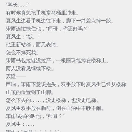
“学长……”
有时候真想把手机塞马桶里冲走。
夏风生边看手机边往下走，脚下一绊差点摔一跤。
宋雨连忙扶住他，“师哥，你还好吗？”
夏风生：“饭。”
他重新站稳，面无表情。
怎么不摔死我。
宋雨书包拉链没拉严，一根圆珠笔掉在楼梯上。
两人没看见继续下楼。
轰隆——
巨响，宋雨下意识抱头，双手放下时夏风生已经从楼梯
山顶的位置到了山脚。
怎么下去的……，没走楼梯，也没走电梯。
夏风生双手放在胸前，倒在血泊中不吵不闹。
宋雨试探的叫他，“师哥？”
夏风生：……