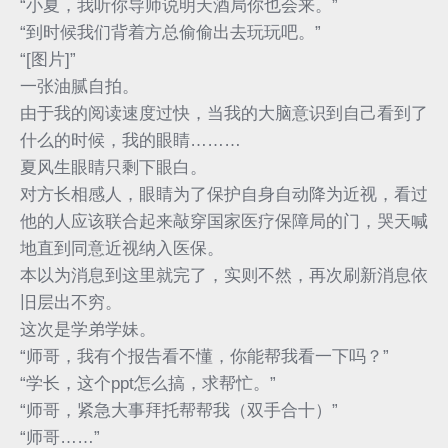
“小夏，我听你导师说明天酒局你也会来。”
“到时候我们背着方总偷偷出去玩玩吧。”
“[图片]”
一张油腻自拍。
由于我的阅读速度过快，当我的大脑意识到自己看到了
什么的时候，我的眼睛………
夏风生眼睛只剩下眼白。
对方长相感人，眼睛为了保护自身自动降为近视，看过
他的人应该联合起来敲穿国家医疗保障局的门，哭天喊
地直到同意近视纳入医保。
本以为消息到这里就完了，实则不然，再次刷新消息依
旧层出不穷。
这次是学弟学妹。
“师哥，我有个报告看不懂，你能帮我看一下吗？”
“学长，这个ppt怎么搞，求帮忙。”
“师哥，紧急大事拜托帮帮我（双手合十）”
“师哥……”