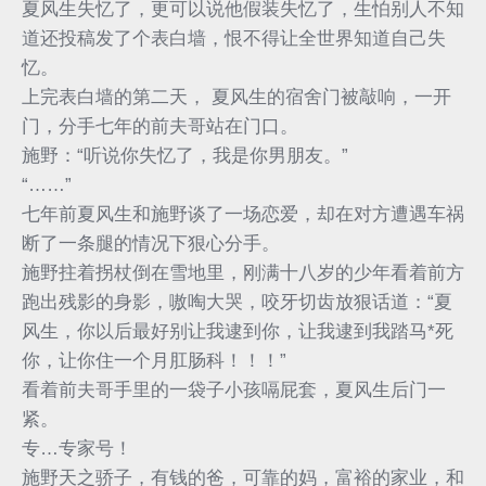
夏风生失忆了，更可以说他假装失忆了，生怕别人不知
道还投稿发了个表白墙，恨不得让全世界知道自己失
忆。
上完表白墙的第二天， 夏风生的宿舍门被敲响，一开
门，分手七年的前夫哥站在门口。
施野：“听说你失忆了，我是你男朋友。”
“……”
七年前夏风生和施野谈了一场恋爱，却在对方遭遇车祸
断了一条腿的情况下狠心分手。
施野拄着拐杖倒在雪地里，刚满十八岁的少年看着前方
跑出残影的身影，嗷啕大哭，咬牙切齿放狠话道：“夏
风生，你以后最好别让我逮到你，让我逮到我踏马*死
你，让你住一个月肛肠科！！！”
看着前夫哥手里的一袋子小孩嗝屁套，夏风生后门一
紧。
专…专家号！
施野天之骄子，有钱的爸，可靠的妈，富裕的家业，和