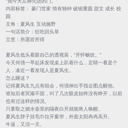
“我今天左脚先进的门。”
内容标签： 豪门世家 情有独钟 破镜重圆 甜文 成长 校
园
主角：夏风生 互动施野
一句话简介：狂吃回头草
立意：所愿皆所得
夏风生低头看眼自己的透视装，“开怀畅饮。”
今天何强一早起床发现桌上趴着什么，定睛一看是个
人，凑近一看发现人是夏风生。
怎么睡这？
记得夏风生九点有组会，何强伸出手指企图点醒他。
谁知后者冥顽不固，叫了几次眼皮始终没有睁开，以前
也有过这样的情况。
只要取之烧水壶里的隔夜白开就能将人唤醒。
夏风生脖子挂毛巾拉开窗帘，外面太阳冉冉高升。
牛逼，又活一天。