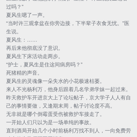
过吗？”
夏风生嗯了一声。
“当时许三观拿盆在你旁边接，下半辈子衣食无忧。”医
生说。
夏风生：……
再后来他彻底没了意识。
夏风生下床活动走两步。
“护士，夏风生是住这间病房吗？”
死猪精的声音。
夏风生的灵魂像一朵失水的小花极速枯萎。
来人不光杨利万，他身后跟着几名学弟学妹一起过来。
昨天救护车开进京大上了论坛帖子，京大学子人人有自
己的事情要做，又逢期末周，帖子讨论度不高。
无非就是哪个倒霉蛋受伤被救护车接走了。
一开始人们只以为是一场单纯的事故。
直到酒局开始几个小时前杨利万找不到人，一向免费劳