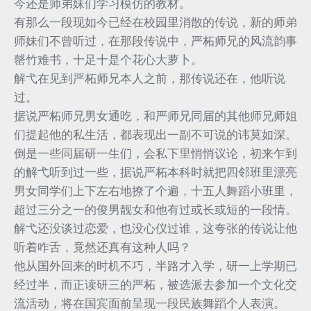
今还是师弟妹们学习模仿的教材。
有那么一段现如今已经在校园里消散的传说，新的师弟
师妹们不曾听过，在那段传说中，严柘师兄的风流韵事
罄竹难书，十足十是个花心大萝卜。
解弋在见到严柘师兄本人之前，那传说还在，他听说
过。
据说严柘师兄男女通吃，和严师兄同届的其他师兄师姐
们提起他的私生活，都表现出一副不可说的讳莫如深。
倒是一些同届研一生们，会私下里悄悄议论，初来乍到
的解弋听到过一些，据说严柘本科时就把四邻班里漂亮
男女同学们上下左右地撩了个遍，十五人舞蹈小班里，
超过三分之一的俊男靓女和他有过或长或短的一段情。
解弋还没谈过恋爱，也没心仪过谁，这夸张的传说让他
听着咋舌，竟然还真有这种人吗？
他从国外回来的时机不巧，半路才入学，研一上学期已
经过半，而正读研三的严柘，被选派去参加一个文化交
流活动，将在国宾面前呈现一段民族舞蹈个人表演。