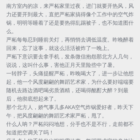
南方室内的凉，来严柘家里过夜，进门就要开热风，风
力还要开到最大，直把严柘家搞得像个工作中的空气炸
锅，明明等睡着了还是要热得乱踢被子，也不知道图什
么。
严柘每每忍到睡前关灯，再悄悄去调低温度。昨晚醉着
回来，忘了这事，就这么活活被炸了一晚上。
严柘下意识要去拿手机，发条微信抱怨那北方人几句，
说说，这叫什么事，害他正月天里险些中了暑。
一转脖子，头痛提醒严柘，昨晚喝大了，进一步让他想
起，他一个风度翩翩的舞蹈艺术家，为什么要好端端要
随机去路边酒吧喝劣质酒精，还喝得酩酊大醉？到最
后，他彻底想起来了。
那个北方人，娇气事儿多AKA空气炸锅爱好者，昨天下
午，把风度翩翩的舞蹈艺术家严柘，甩了。
什么人呐？严柘闷闷地想，分手也不是不行，走前都不
知道把空调关了吗！