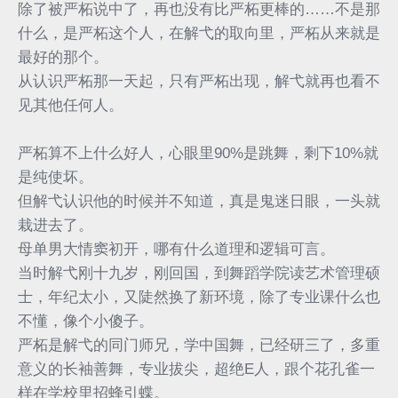
除了被严柘说中了，再也没有比严柘更棒的……不是那
什么，是严柘这个人，在解弋的取向里，严柘从来就是
最好的那个。
从认识严柘那一天起，只有严柘出现，解弋就再也看不
见其他任何人。
严柘算不上什么好人，心眼里90%是跳舞，剩下10%就
是纯使坏。
但解弋认识他的时候并不知道，真是鬼迷日眼，一头就
栽进去了。
母单男大情窦初开，哪有什么道理和逻辑可言。
当时解弋刚十九岁，刚回国，到舞蹈学院读艺术管理硕
士，年纪太小，又陡然换了新环境，除了专业课什么也
不懂，像个小傻子。
严柘是解弋的同门师兄，学中国舞，已经研三了，多重
意义的长袖善舞，专业拔尖，超绝E人，跟个花孔雀一
样在学校里招蜂引蝶。