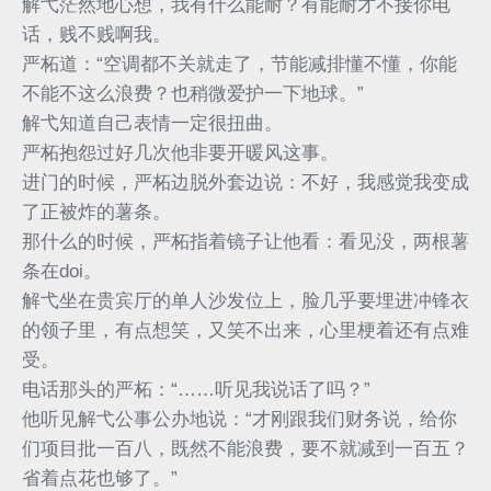
解弋茫然地心想，我有什么能耐？有能耐才不接你电
话，贱不贱啊我。
严柘道：“空调都不关就走了，节能减排懂不懂，你能
不能不这么浪费？也稍微爱护一下地球。”
解弋知道自己表情一定很扭曲。
严柘抱怨过好几次他非要开暖风这事。
进门的时候，严柘边脱外套边说：不好，我感觉我变成
了正被炸的薯条。
那什么的时候，严柘指着镜子让他看：看见没，两根薯
条在doi。
解弋坐在贵宾厅的单人沙发位上，脸几乎要埋进冲锋衣
的领子里，有点想笑，又笑不出来，心里梗着还有点难
受。
电话那头的严柘：“……听见我说话了吗？”
他听见解弋公事公办地说：“才刚跟我们财务说，给你
们项目批一百八，既然不能浪费，要不就减到一百五？
省着点花也够了。”