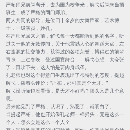
严柘师兄前脚离开，去为国为校争光，解弋后脚来当插
班生，成了严柘的同门师弟。
两人共同的硕导，是位四十余岁的女舞蹈家，艺术博
士，一级演员，姓孔。
在严师兄回来之前，解弋每一天都能听到他的名字，听
过关于他的无数传闻，关于他震撼人心的舞蹈天赋，左
右逢源的社交能力，获得过的各项荣誉，博得过的前辈
青睐，上过春晚，登过国宴舞台……解弋心想，太夸张
了，再吹下去，这人怕是要肉身成圣。
孔老师也对这个得意门生表现出了很特别的态度，提起
解弋，摇着头评价：“严柘，那可真是个天才。”
解弋没听懂也没看懂，是天才不好吗？摇头又是几个意
思。
后来他见到了严柘，认识了，熟悉了，就明白了。
当提起严柘，他也开始像孔老师一样摇头，竟是这么一
个人，怎么会是这么一个人？