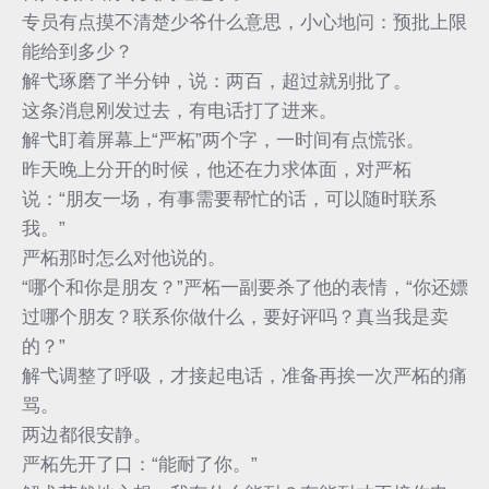
专员有点摸不清楚少爷什么意思，小心地问：预批上限
能给到多少？
解弋琢磨了半分钟，说：两百，超过就别批了。
这条消息刚发过去，有电话打了进来。
解弋盯着屏幕上“严柘”两个字，一时间有点慌张。
昨天晚上分开的时候，他还在力求体面，对严柘
说：“朋友一场，有事需要帮忙的话，可以随时联系
我。”
严柘那时怎么对他说的。
“哪个和你是朋友？”严柘一副要杀了他的表情，“你还嫖
过哪个朋友？联系你做什么，要好评吗？真当我是卖
的？”
解弋调整了呼吸，才接起电话，准备再挨一次严柘的痛
骂。
两边都很安静。
严柘先开了口：“能耐了你。”