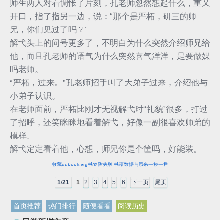
师生两人对着惆怅了片刻，孔老师忽然想起什么，重又
开口，指了指另一边，说：“那个是严柘，研三的师
兄，你们见过了吗？”
解弋头上的问号更多了，不明白为什么突然介绍师兄给
他，而且孔老师的语气为什么突然喜气洋洋，是要做媒
吗老师。
“严柘，过来。”孔老师招手叫了大弟子过来，介绍他与
小弟子认识。
在老师面前，严柘比刚才无视解弋时“礼貌”很多，打过
了招呼，还笑眯眯地看着解弋，好像一副很喜欢师弟的
模样。
解弋定定看着他，心想，师兄你是个筐吗，好能装。
收藏qubook.org书签防失联 书籍数据与原来一模一样
1
/
21
1
2
3
4
5
6
下一页
尾页
首页推荐
热门排行
随便看看
阅读历史