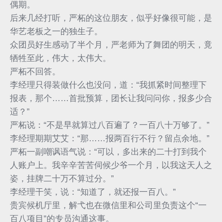
偶期。
后来几经打听，严柘的这位朋友，似乎好像很可能，是
华艺老板之一的独生子。
众团员好生感动了半个月，严老师为了舞团的明天，竟
牺牲至此，伟大，太伟大。
严柘不回答。
李经理只得装做什么也没问，道：“我抓紧时间整理下
报表，那个……首批预算，团长让我问问你，报多少合
适？”
严柘说：“不是早就算过八百遍了？一百八十万够了。”
李经理期期艾艾：“那……报两百行不行？留点余地。”
严柘一副嘲讽语气说：“可以，多出来的二十打到我个
人账户上。我辛辛苦苦伺候少爷一个月，以我这天人之
姿，挂牌二十万不算过分。”
李经理干笑，说：“知道了，就还报一百八。”
贵宾候机厅里，解弋也在微信里和公司里负责这个“一
百八项目”的专员沟通这事。