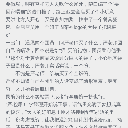
要做塌，哪有空和旁人去吃什么尾牙，随口编了个“要
回家喂猫”的借口推了，路上他去金店买了个小玩意，
要哄北方人开心，买完参加抽奖，抽中了一个餐具瓷
碗，金店店员用一个印了周某福logo的大袋子把碗装
好。
一出门，遇见两个团员，问严老师买了什么，严老师圆
自己的瞎话，回答说是给“猫”买的礼物，团员看向他手
里那个对于黄金商品来说过分巨大的袋子，小心地问袋
子里是什么，严老师实话实说，一个碗。
——不愧是严老师，给猫买了个金饭碗。
严柘不知道自己在团里的人设变成了隐形富豪，哭完
穷，又开始看廉航机票。
民航为什么不卖站票？或者行李舱挤一挤也行。
“严老师！”李经理开始说正事，语气里充满了梦想成真
的惊喜，“天大的好消息！刚才我接到华艺那边的电
话，说考虑投资，让我把巡演项目计划书发给他们！柘
哥，我是不是还在做梦没醒？华艺怎么突然改主意了？