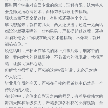
那时两个学生对自己专业的前景，理解有限，认为将来
会是师兄潜心搞艺术，而师弟学以致用去搞钱。
现状当然不完全是这样，有时候还要掉个个儿。
解弋想起来，就在前几天，两人还没掰，还是一见面话
都没说就要亲嘴的一对狗男男，严柘提起过这茬，还挑
着眉对他说：“你现在既搞艺术也搞钱，不像我，就只
能搞搞你。”
说这话时，严柘正在解弋的床上抽事后烟，烟雾中的
脸，看向解弋的轻佻眼神，不着四六的流氓话，就很严
柘，让解弋疯狂心动。
但解弋也很怀疑，严柘的这伊v索句话，未必只对他一
个人说过。
毕业几年后的今天，严柘在母校的师弟妹中仍然是一个
传说级的人物。
在传说中，这位来自彩云之南的师兄，有着堪称伟大的
舞蹈天赋和顶级实力，严柘参加各种杯的比赛视频，至