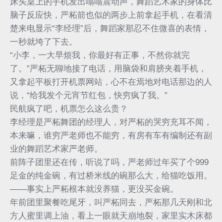
床头桌上的手机发出嗡嗡震动声，舞蹈艺术家的身体比
脑子反应快，严柘箭也似的两步上前拿起手机，在看清
楚来电显示“李经理”后，舞蹈家那忍不住微喜的表情，
一秒就垮了下去。
“小李，一大早烦我，你最好有正事，不然你就完
了。”严柘无聊地接了电话，用脑袋和肩膀夹着手机，
又拿起平板打开机票网站，心不在焉地对电话那边的人
说，“给我发个元宵节红包，快穷疯了我。”
民航疯了吧，机票怎么这么贵？
李经理是严柘舞团的经理人，对严柘的哭穷充耳不闻，
本来嘛，谁穷严老师也不能穷，有房有车有编制还有副
业的舞蹈艺术家严老师。
前阵子团里还在传，听说了吗，严老师过年买了个999
足金的纯金碗，有过桥米线的碗那么大，给猫吃饭用。
——事实上严柘根本就没养猫，更没买金碗。
年前团里聚餐吃尾牙，叫严柘同去，严柘那几天刚和北
方人蜜里调上油，看上一眼就天崩地裂，家里实木床都