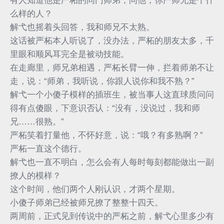
有人知道他是严柘的同门师弟，问他，你严师兄是个什
么样的人？
解弋也摇着头回答，我和师兄不太熟。
这话被严柘本人听说了，没办法，严柘的朋友太多，千
里眼和顺风耳完全是被动技能。
在走廊里，师兄弟相遇，严柘长臂一伸，拦着师弟不让
走，说：“师弟，我听说，你跟人说你和我不熟？”
解弋一个小傻子模样的插班生，被当事人这直球质问问
得有点傻眼，下意识否认：“没有，没说过，我和师
兄……很熟。”
严柘笑着打量他，不怀好意，说：“哦？有多熟啊？”
严柘一直这个德行。
解弋也一直不明白，怎么会有人每时每刻都能做出一副
撩人的模样？
这个时间，他们两个人刚认识，才两个星期。
小傻子师弟已经被师兄撩了整整十四天。
两周前，正式见到传说中的严柘之前，解弋心里多少有