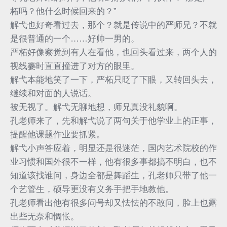
柘吗？他什么时候回来的？”
解弋也好奇看过去，那个？就是传说中的严师兄？不就
是很普通的一个……好帅一男的。
严柘好像察觉到有人在看他，也回头看过来，两个人的
视线霎时直直撞进了对方的眼里。
解弋本能地笑了一下，严柘只眨了下眼，又转回头去，
继续和对面的人说话。
被无视了。解弋无聊地想，师兄真没礼貌啊。
孔老师来了，先和解弋说了两句关于他学业上的正事，
提醒他课题作业要抓紧。
解弋小声答应着，明显还是很迷茫，国内艺术院校的作
业习惯和国外很不一样，他有很多事都搞不明白，也不
知道该找谁问，身边全都是舞蹈生，孔老师只带了他一
个艺管生，硕导更没有义务手把手地教他。
孔老师看出他有很多问号却又怯怯的不敢问，脸上也露
出些无奈和惆怅。