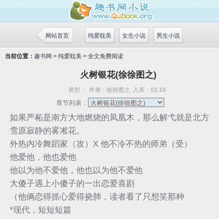
网站首页
纯爱耽美
女生小说
男生小说
当前位置：
趣书网
> 纯爱耽美 > 全文免费阅读
火树银花(徐徐图之)
类型：
作者：
徐徐图之
入库：
03.19
章节列表：
如果严柘是南方大地燃烧的凤凰木，那么解弋就是北方
雪原寂静的雾凇花。
外热内冷舞蹈家（攻）X 他不冷不热的师弟（受）
他爱他，他也爱他
他以为他不爱他，他也以为他不爱他
大傻子遇上小傻子的一出恋爱喜剧
（他俩恋得抓心爱得挠肺，读者看了只想笑那种
*现代，短短短篇