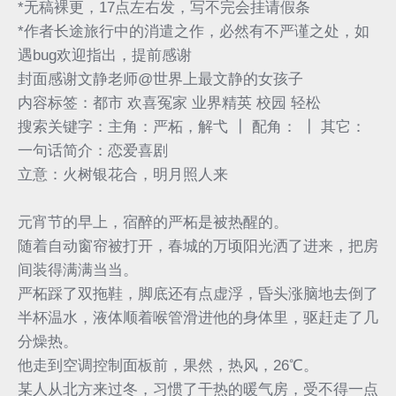
*无稿裸更，17点左右发，写不完会挂请假条
*作者长途旅行中的消遣之作，必然有不严谨之处，如
遇bug欢迎指出，提前感谢
封面感谢文静老师@世界上最文静的女孩子
内容标签：都市 欢喜冤家 业界精英 校园 轻松
搜索关键字：主角：严柘，解弋 ┃ 配角： ┃ 其它：
一句话简介：恋爱喜剧
立意：火树银花合，明月照人来
元宵节的早上，宿醉的严柘是被热醒的。
随着自动窗帘被打开，春城的万顷阳光洒了进来，把房
间装得满满当当。
严柘踩了双拖鞋，脚底还有点虚浮，昏头涨脑地去倒了
半杯温水，液体顺着喉管滑进他的身体里，驱赶走了几
分燥热。
他走到空调控制面板前，果然，热风，26℃。
某人从北方来过冬，习惯了干热的暖气房，受不得一点