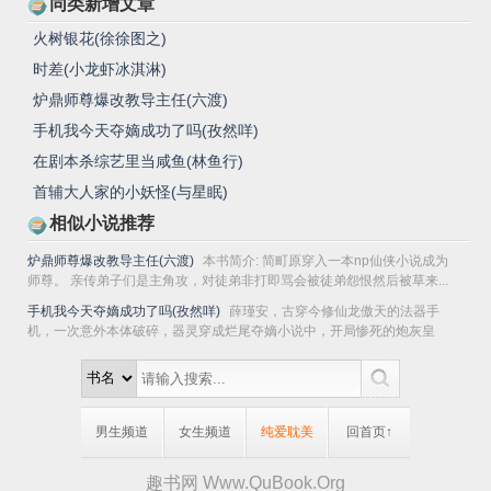
同类新增文章
火树银花(徐徐图之)
时差(小龙虾冰淇淋)
炉鼎师尊爆改教导主任(六渡)
手机我今天夺嫡成功了吗(孜然咩)
在剧本杀综艺里当咸鱼(林鱼行)
首辅大人家的小妖怪(与星眠)
相似小说推荐
炉鼎师尊爆改教导主任(六渡)
本书简介: 简町原穿入一本np仙侠小说成为
师尊。 亲传弟子们是主角攻，对徒弟非打即骂会被徒弟怨恨然后被草来...
手机我今天夺嫡成功了吗(孜然咩)
薛瑾安，古穿今修仙龙傲天的法器手
机，一次意外本体破碎，器灵穿成烂尾夺嫡小说中，开局惨死的炮灰皇
子。 薛瑾安不...
男生频道
女生频道
纯爱耽美
回首页↑
趣书网 Www.QuBook.Org