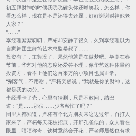
初五拜财神的时候我咣咣磕头你还嘲笑我，怎么样，你
看怎么样，现在是不是还得去还愿，好好谢谢财神他老
人家？”
“……”
李经理絮絮叨叨，严柘却安静了很久，久到李经理以为
自家舞团主舞简艺术总监暴毙了……
投资有了，主舞没了。果然他就是在做梦吧。毕竟在春
节前，华艺对他的态度还爱答不理，像华艺这种体量的
投资方，看不上他们这百来万的小项目也属正常。
“别客气，不用谢，”严柘突然说，“我就是你的财神，这
都是我的功劳。”
李经理卡了壳，心里有猜测，只是不敢问，结巴
道：“是……那位……少爷帮忙了吗？”
团里人都知道，严柘有个北方朋友来这边过年，自打人
家来了，严柘每天花枝招展，开屏孔雀似的，众人看在
眼里，啧啧称奇，铁树竟然会开花，严老师居然也有求