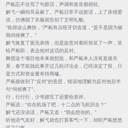
严柘忍不住骂了句脏话，声调和发音都很轻。
解弋一瞬间耳朵麻了。严柘日常不说脏话，上了床很爱
说，仿佛脱了衣服就告别了文明礼貌。
“批得这么爽快，”严柘有点咬牙切齿道，“是不是因为被
我伺候爽了。”
解弋恢复了面无表情，但是故意对着听筒笑了一声，笑
给严柘听，表达他对这话的反对。
舞团这个项目他本来就想批，和严柘本人没有直接关
系，春节前就此事开过几轮讨论会，已经决定了投，只
是方式和资金量有待商榷。
严柘接收到了“反对”的意思，错误地理解为反对他后半
句“伺候爽了”。
行，行行行，少爷嫖完了还要给差评。
严柘说：“你在机场了吧，十二点的飞机回去？”
解弋还没说话，严柘又道：“我会想你的。”
听他语气友好，解弋就也打算客气一下，却听严柘悠悠
叹了口气，