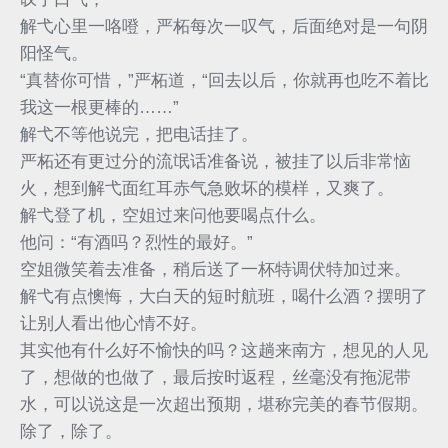
解弋心里一咯噔，严柘每次一叹气，后面绝对是一句阴
阳怪气。
“真替你可惜，”严柘道，“回去以后，你就再也吃不着比
我这一根更棒的……”
解弋不等他说完，把电话挂了。
严柘还有更过分的流氓话准备说，被挂了以后非常恼
火，想到解弋面红耳赤气急败坏的模样，又爽了。
解弋登了机，空姐过来问他要喝点什么。
他问：“有酒吗？烈性的最好。”
空姐微笑着去准备，稍后送了一杯特调伏特加过来。
解弋有点懊悔，大白天的短时航班，喝什么酒？摆明了
让别人看出他心情不好。
其实他有什么好不愉快的吗？这趟来南方，想见的人见
了，想做的也做了，最后按时返程，丝毫没有拖泥带
水，可以说这是一次超出预期，堪称完美的春节假期。
除了，除了。