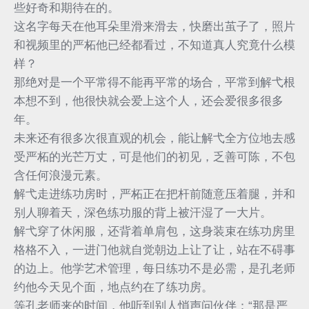
些好奇和期待在的。
这名字每天在他耳朵里滑来滑去，快磨出茧子了，照片
和视频里的严柘他已经都看过，不知道真人究竟什么模
样？
那绝对是一个平常得不能再平常的场合，平常到解弋根
本想不到，他很快就会爱上这个人，还会爱很多很多
年。
未来还有很多次很直观的机会，能让解弋全方位地去感
受严柘的光芒万丈，可是他们的初见，乏善可陈，不包
含任何浪漫元素。
解弋走进练功房时，严柘正在把杆前随意压着腿，并和
别人聊着天，深色练功服的背上被汗湿了一大片。
解弋穿了休闲服，还背着单肩包，这身装束在练功房里
格格不入，一进门他就自觉朝边上让了让，站在不碍事
的边上。他学艺术管理，每日练功不是必需，是孔老师
约他今天见个面，地点约在了练功房。
等孔老师来的时间，他听到别人悄声问伙伴：“那是严