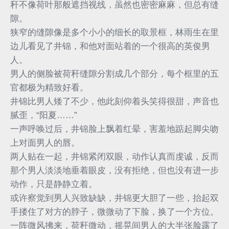
秆不像荷叶那般遮挡视线，虽然也密密麻麻，但总有缝
隙。
狭窄的缝隙像是多个小小的细长的取景框，林雨生在里
边儿看见了井锦，和他对面站着的一个很高的英俊男
人。
男人的侧脸被荷秆缝隙分割成几个部分，每个框里的五
官都极为精致好看。
井锦比男人矮了不少，他此刻仰着头笑得很甜，声音也
腻歪，“阳夏……”
一声呼唤过后，井锦脸上飘着红晕，害羞地踮起脚尖吻
上对面男人的唇。
两人贴在一起，井锦紧闭双眼，动作认真而虔诚，反而
那个男人淡淡地垂着眼皮，没有拒绝，但也没有进一步
动作，只是静静立着。
或许察觉到男人兴致缺缺，井锦更大胆了一些，抬起双
手搂住了对方的脖子，微微动了下脸，换了一个方位。
一阵微风拂来，荷秆微动，摇晃间男人的大半张脸露了