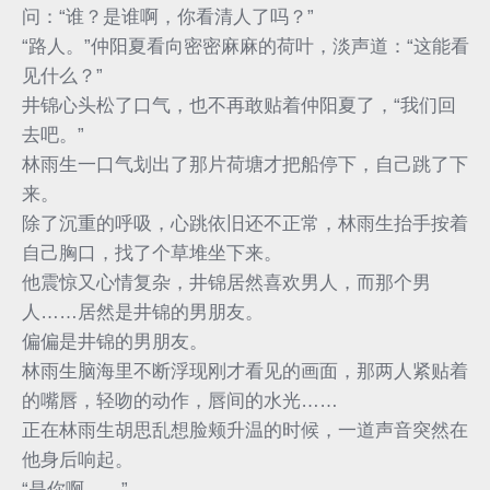
问：“谁？是谁啊，你看清人了吗？”
“路人。”仲阳夏看向密密麻麻的荷叶，淡声道：“这能看
见什么？”
井锦心头松了口气，也不再敢贴着仲阳夏了，“我们回
去吧。”
林雨生一口气划出了那片荷塘才把船停下，自己跳了下
来。
除了沉重的呼吸，心跳依旧还不正常，林雨生抬手按着
自己胸口，找了个草堆坐下来。
他震惊又心情复杂，井锦居然喜欢男人，而那个男
人……居然是井锦的男朋友。
偏偏是井锦的男朋友。
林雨生脑海里不断浮现刚才看见的画面，那两人紧贴着
的嘴唇，轻吻的动作，唇间的水光……
正在林雨生胡思乱想脸颊升温的时候，一道声音突然在
他身后响起。
“是你啊——”