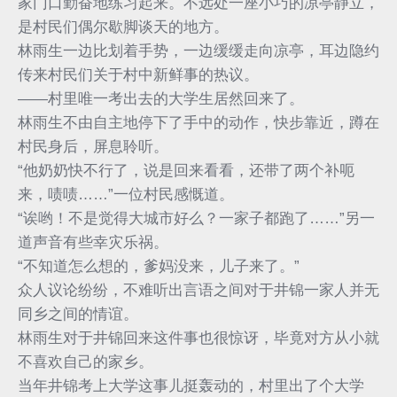
家门口勤奋地练习起来。不远处一座小巧的凉亭静立，
是村民们偶尔歇脚谈天的地方。
林雨生一边比划着手势，一边缓缓走向凉亭，耳边隐约
传来村民们关于村中新鲜事的热议。
——村里唯一考出去的大学生居然回来了。
林雨生不由自主地停下了手中的动作，快步靠近，蹲在
村民身后，屏息聆听。
“他奶奶快不行了，说是回来看看，还带了两个补呃
来，啧啧……”一位村民感慨道。
“诶哟！不是觉得大城市好么？一家子都跑了……”另一
道声音有些幸灾乐祸。
“不知道怎么想的，爹妈没来，儿子来了。”
众人议论纷纷，不难听出言语之间对于井锦一家人并无
同乡之间的情谊。
林雨生对于井锦回来这件事也很惊讶，毕竟对方从小就
不喜欢自己的家乡。
当年井锦考上大学这事儿挺轰动的，村里出了个大学