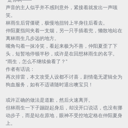
声音的主人似乎并不感到意外，紧接着就发出一声嗤
笑。
林雨生后背僵硬，极慢地扭转上半身往后看去。
仲阳夏指间夹着一支烟，另一只手插着兜，懒散地站在
离林雨生几步远的地方。
嘴角勾着一抹冷笑，看起来极为不善，仲阳夏歪了下
头，短暂地停顿半秒，或许是在回想林雨生的名字。
“雨生，怎么不继续偷看了？”
作者有话说：
再次排雷，本文攻受人设都不讨喜，剧情毫无逻辑全为
狗血服务，如有不适请随时退出噢宝贝！
或许正确的做法是道歉，然后火速离开。
但林雨生一下子蹦跶起身后，却没开口说话，也没有挪
动步子，而是站在原地，眼神不受控地定格在仲阳夏身
上。