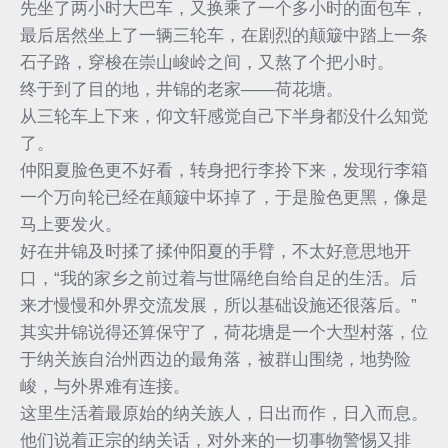
先坐了两小时大巴车，又换乘了一个多小时的面包车，
最后居然坐上了一辆三轮车，在剧烈的颠簸中踏上一条
石子路，穿梭在崇山峻岭之间，又熬了个把小时。
终于到了目的地，井锦的老家——荷花塘。
从三轮车上下来，仰文轩感觉自己下半身都没什么知觉
了。
仲阳夏脸色更不好看，转身把行李拎下来，发现行李箱
一个万向轮已经在颠簸中坏掉了，于是脸色更黑，像是
马上要发火。
好在井锦及时揉了揉仲阳夏的手臂，不太好意思地开
口，“我的家乡之前过着与世隔绝自给自足的生活。后
来才慢慢和外界交流发展，所以基础设施还很落后。”
其实井锦说得还算保守了，荷花塘是一个大型村落，位
于纳关族自治州西边的最角落，被群山围绕，地势险
峻，与外界难有连接。
这里生活着最原始的纳关族人，日出而作，日入而息。
他们说着正宗的纳关话，对外来的一切事物警惕又排