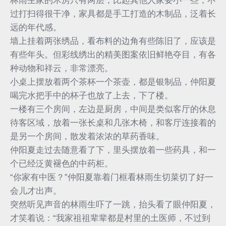
林雨生家的木房只有两层，比起其他人家要小一些，不
过打扫得很干净，家具都是手工打造的木制品，泛着长
远的年代感。
墙上挂着两张绣品，看布料的边角有些陈旧了，应该是
有些年头。但彩线绣出的精美图案依旧鲜艳夺目，有各
种动物和祥云，非常漂亮。
小桌上摆放着两个茶杯一个茶壶，都是银制品，仲阳夏
喝完水把手中的杯子也放了上去，下了楼。
一楼有三个房间，左边是厨房，中间是类似客厅的休息
待客区域，放着一张长桌和几张木椅，和客厅连接着的
是另一个房间，散发着浓浓的草药香味。
仲阳夏走过去随意看了下，里头摆放着一些药具，和一
个已经泛黄褪色的中药柜。
“你家有中医？”仲阳夏靠着门框看林雨生切菜切了好一
会儿才出声。
突然听见声音的林雨生吓了一跳，抬头看了眼仲阳夏，
才笑着说：“我家祖祖辈辈都是村里的土医师，不过到