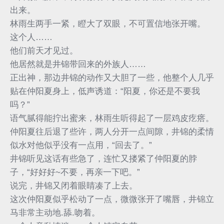
出来。
林雨生两手一紧，瞪大了双眼，不可置信地张开嘴。
这个人……
他们前天才见过。
他居然就是井锦带回来的外族人……
正出神，那边井锦的动作又大胆了一些，他整个人几乎
贴在仲阳夏身上，低声诱道：“阳夏，你还是不要我
吗？”
语气腻得能拧出蜜来，林雨生听得起了一层鸡皮疙瘩。
仲阳夏往后退了些许，两人分开一点间隙，井锦的柔情
似水对他似乎没有一点用，“回去了。”
井锦听见这话有些急了，连忙又搂紧了仲阳夏的脖
子，“好好好~不要，再亲一下吧。”
说完，井锦又闭着眼睛凑了上去。
这次仲阳夏似乎松动了一点，微微张开了嘴唇，井锦立
马非常主动地.舔.吻着。