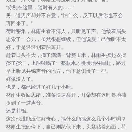
“你别在这里，随时有人的……”
另一道男声却并不在意，“怕什么，反正以后你也不会
再回来了。”
荷叶密集，林雨生看不清人，只听见了声。他皱着眉头
思索了一会儿，虽然很想继续，但他说服自己偷听不太
好，于是轻轻划着船离开。
趁着日头不大，摘了满满一背篓玉米，林雨生撩起衣摆
擦了擦汗，上船猛喝了一整瓶水才慢慢地往回赶，路过
早上听见井锦声音的地方，他下意识慢了一些。
好像没人了。
也是，都已经过了好几个小时。
林雨生收回思绪，准备快速离开，耳朵却在这时蓦地捕
捉到了一道声音。
还是井锦。
这次他没能压住好奇心，搞什么能搞这么几个小时啊？
林雨生把船停下，自己则趴伏下来，头紧贴着船面，荷