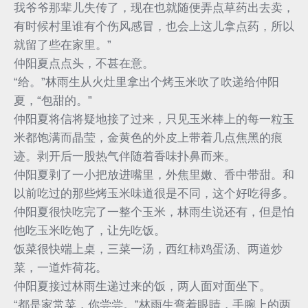
我爷爷那辈儿失传了，现在也就随便弄点草药出去卖，
有时候村里谁有个伤风感冒，也会上这儿拿点药，所以
就留了些在家里。”
仲阳夏点点头，不甚在意。
“给。”林雨生从火灶里拿出个烤玉米吹了吹递给仲阳
夏，“包甜的。”
仲阳夏将信将疑地接了过来，只见玉米棒上的每一粒玉
米都饱满而晶莹，金黄色的外皮上带着几点焦黑的痕
迹。剥开后一股热气伴随着香味扑鼻而来。
仲阳夏剥了一小把放进嘴里，外焦里嫩、香中带甜。和
以前吃过的那些烤玉米味道很是不同，这个好吃得多。
仲阳夏很快吃完了一整个玉米，林雨生说还有，但是怕
他吃玉米吃饱了，让先吃饭。
饭菜很快端上桌，三菜一汤，西红柿鸡蛋汤、两道炒
菜，一道炸荷花。
仲阳夏接过林雨生递过来的饭，两人面对面坐下。
“都是家常菜，你尝尝。”林雨生弯着眼睛，手腕上的两