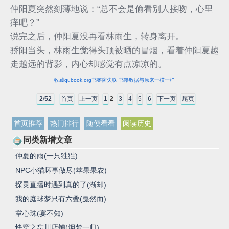
仲阳夏突然刻薄地说：“总不会是偷看别人接吻，心里
痒吧？”
说完之后，仲阳夏没再看林雨生，转身离开。
骄阳当头，林雨生觉得头顶被晒的冒烟，看着仲阳夏越
走越远的背影，内心却感觉有点凉凉的。
收藏qubook.org书签防失联 书籍数据与原来一模一样
2
/
52
首页
上一页
1
2
3
4
5
6
下一页
尾页
首页推荐
热门排行
随便看看
阅读历史
同类新增文章
仲夏的雨(一只狌狌)
NPC小猫坏事做尽(苹果果农)
探灵直播时遇到真的了(渐却)
我的庭球梦只有六叠(戛然而)
掌心珠(宴不知)
快穿之忘川店铺(烟梦一归)