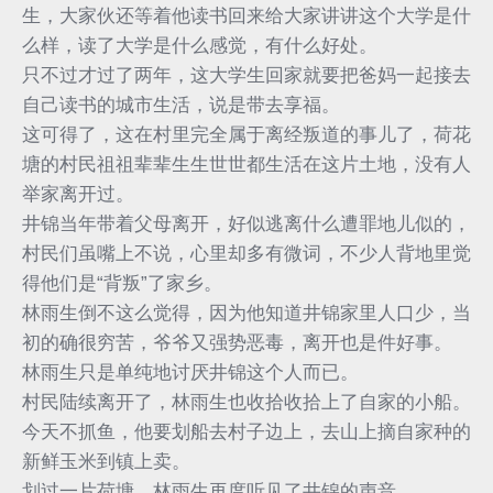
生，大家伙还等着他读书回来给大家讲讲这个大学是什
么样，读了大学是什么感觉，有什么好处。
只不过才过了两年，这大学生回家就要把爸妈一起接去
自己读书的城市生活，说是带去享福。
这可得了，这在村里完全属于离经叛道的事儿了，荷花
塘的村民祖祖辈辈生生世世都生活在这片土地，没有人
举家离开过。
井锦当年带着父母离开，好似逃离什么遭罪地儿似的，
村民们虽嘴上不说，心里却多有微词，不少人背地里觉
得他们是“背叛”了家乡。
林雨生倒不这么觉得，因为他知道井锦家里人口少，当
初的确很穷苦，爷爷又强势恶毒，离开也是件好事。
林雨生只是单纯地讨厌井锦这个人而已。
村民陆续离开了，林雨生也收拾收拾上了自家的小船。
今天不抓鱼，他要划船去村子边上，去山上摘自家种的
新鲜玉米到镇上卖。
划过一片荷塘，林雨生再度听见了井锦的声音。