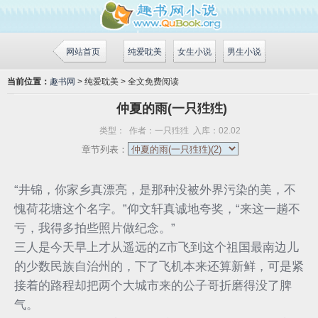
网站首页
纯爱耽美
女生小说
男生小说
当前位置：
趣书网
> 纯爱耽美 > 全文免费阅读
仲夏的雨(一只狌狌)
类型：
作者：
一只狌狌
入库：
02.02
章节列表：
“井锦，你家乡真漂亮，是那种没被外界污染的美，不
愧荷花塘这个名字。”仰文轩真诚地夸奖，“来这一趟不
亏，我得多拍些照片做纪念。”
三人是今天早上才从遥远的Z市飞到这个祖国最南边儿
的少数民族自治州的，下了飞机本来还算新鲜，可是紧
接着的路程却把两个大城市来的公子哥折磨得没了脾
气。