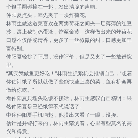
个银手圈碰撞在一起，发出清脆的声响。
仲阳夏点头，率先夹了一块炸荷花。
林雨生做这道菜喜欢在两瓣荷花之间夹一层薄薄的红豆
沙，裹上秘制鸡蛋液，炸至金黄。这样做出来的炸荷花
口感不仅酥脆清香，更多了一丝微微的甜，口感更加丰
富特别。
仲阳夏轻挑了下眉，没作评价，但是又夹了一些放进碗
里。
“其实我做鱼更好吃！”林雨生抓紧机会推销自己，“想着
你估计饿了所以就做了些能快速上桌的菜，鱼有机会再
做给你吃。”
看仲阳夏只埋头吃饭不接话，林雨生感叹自己精明：果
然仲阳夏是已经饿得不想说话了。
中途仲阳夏手机响起，他摸出来看了一眼，没接。
估计是井锦打来的，林雨生猜测着，心里有些莫名的高
兴和得意。