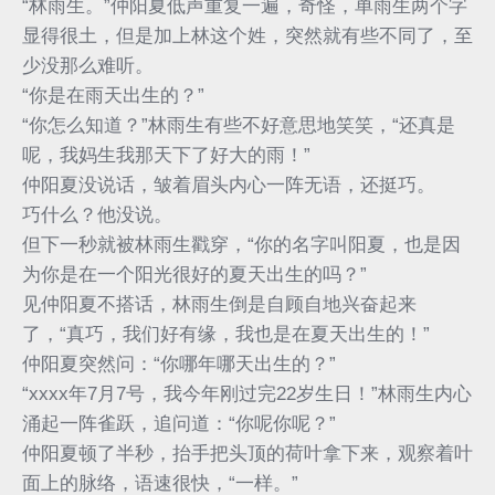
“林雨生。”仲阳夏低声重复一遍，奇怪，单雨生两个字
显得很土，但是加上林这个姓，突然就有些不同了，至
少没那么难听。
“你是在雨天出生的？”
“你怎么知道？”林雨生有些不好意思地笑笑，“还真是
呢，我妈生我那天下了好大的雨！”
仲阳夏没说话，皱着眉头内心一阵无语，还挺巧。
巧什么？他没说。
但下一秒就被林雨生戳穿，“你的名字叫阳夏，也是因
为你是在一个阳光很好的夏天出生的吗？”
见仲阳夏不搭话，林雨生倒是自顾自地兴奋起来
了，“真巧，我们好有缘，我也是在夏天出生的！”
仲阳夏突然问：“你哪年哪天出生的？”
“xxxx年7月7号，我今年刚过完22岁生日！”林雨生内心
涌起一阵雀跃，追问道：“你呢你呢？”
仲阳夏顿了半秒，抬手把头顶的荷叶拿下来，观察着叶
面上的脉络，语速很快，“一样。”