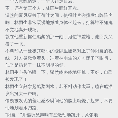
一个人意乱情迷，一个人镇定自若。
不，还有第三个人，林雨生面红耳赤。
温热的夏风穿梭于荷叶之间，使得叶片碰撞发出阵阵声
响，林雨生非常缓慢地撑着身体坐起来，打算神不知鬼
不觉地离开现场。
就在他重新握住船桨的那一刻，鬼使神差地，他回头又
看了一眼。
不料却从一处极其狭小的缝隙里陡然对上了仲阳夏的视
线，对方微微侧着头，冲着林雨生的方向眯了下眼睛，
似乎是扬起了一抹不明显的笑。
林雨生心头咯噔一下，骤然咚咚咚地狂跳，不好，自己
被发现了！
林雨生立刻拿起船桨划水，却不料动作太重，磕在船沿
发出挺大一声响。
偷窥被发现的羞耻感令瞬间他的脸上就烧了起来，不要
命地划着水跑路。
“阳夏！”井锦听见声响有些激动地跳开，紧张地