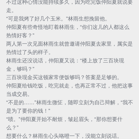
不过这种心情没能持续多久，因为吃完饭仲阳夏就说要
走。
“可是我烤了好几个玉米。”林雨生想挽留他。
仲阳夏有些奇怪地盯着林雨生，“你们这儿的人都这么
热情好客？”
两人第一次见面林雨生就曾邀请仲阳夏去家里，属实是
热情过了头的样子。
林雨生还没说话，仲阳夏又说：“楼上放了三百块现
金，够吗？”
三百块现金买这顿家常便饭够吗？答案是足够的。
仲阳夏给钱吃饭，吃完就走，也再正常不过，他把这事
当成交易。
“不是的……”林雨生微怔，随即立刻为自己辩解，“我不
是为了要你的钱！”
“啧。”仲阳夏开始不耐烦，皱起眉头，“那你想要什
么？”
想要什么？林雨生心头咯噔一下，没能立刻说话。