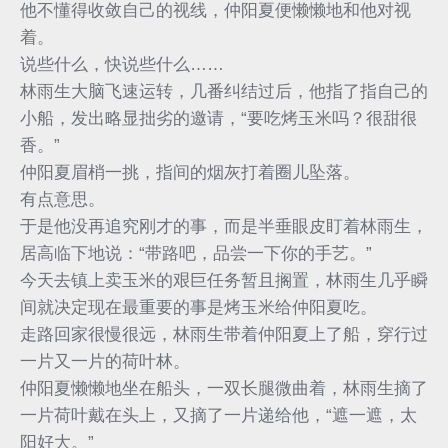
他不懂得收敛自己的视线，仲阳夏便懒懒地和他对视
着。
说些什么，快说些什么……
林雨生大脑飞速运转，几番纠结过后，他指了指自己的
小船，发出略显拙劣的邀请，“要吃烤玉米吗？很甜很
香。”
仲阳夏眉梢一挑，指间的烟灰打着圈儿坠落。
有点意思。
于是他没再追究刚才的事，而是半垂眼皮盯着林雨生，
居高临下地说：“带路吧，品尝一下你的手艺。”
今天去镇上卖玉米的艰巨任务暂且搁置，林雨生几乎瞬
间就决定现在最重要的事是烤玉米给仲阳夏吃。
走路回家很慢很远，林雨生带着仲阳夏上了船，穿行过
一片又一片的荷叶林。
仲阳夏懒懒地坐在船头，一双长腿微曲着，林雨生摘了
一片荷叶戴在头上，又摘了一片递给他，“遮一遮，太
阳好大。”