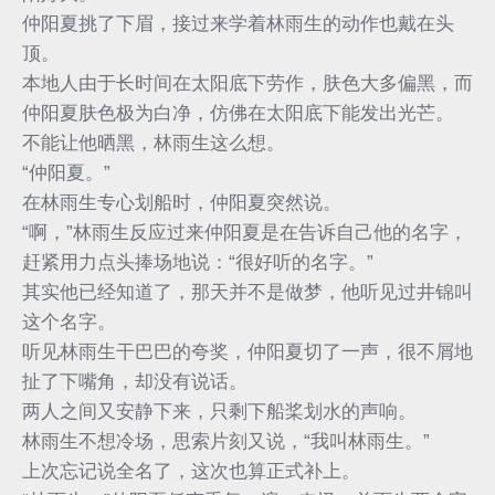
仲阳夏挑了下眉，接过来学着林雨生的动作也戴在头
顶。
本地人由于长时间在太阳底下劳作，肤色大多偏黑，而
仲阳夏肤色极为白净，仿佛在太阳底下能发出光芒。
不能让他晒黑，林雨生这么想。
“仲阳夏。”
在林雨生专心划船时，仲阳夏突然说。
“啊，”林雨生反应过来仲阳夏是在告诉自己他的名字，
赶紧用力点头捧场地说：“很好听的名字。”
其实他已经知道了，那天并不是做梦，他听见过井锦叫
这个名字。
听见林雨生干巴巴的夸奖，仲阳夏切了一声，很不屑地
扯了下嘴角，却没有说话。
两人之间又安静下来，只剩下船桨划水的声响。
林雨生不想冷场，思索片刻又说，“我叫林雨生。”
上次忘记说全名了，这次也算正式补上。