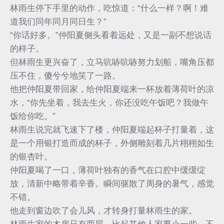
林雨生停下手里的动作，吃惊道：“什么一样？啊！难
道我们同年同月同日生？”
“你话好多。”仲阳夏侧头看着远处，又是一副不想说话
的样子。
但林雨生更兴奋了，立马吭哧吭哧努力划船，嘴角压都
压不住，傻兮兮地笑了一路。
他把仲阳夏带回家，给仲阳夏端来一杯放着薄荷叶的凉
水，“你先坐着，我去生火，你还没吃午饭吧？我做午
饭给你吃。”
林雨生说完就飞速下了楼，仲阳夏端起杯子打量着，这
是一个用银打造而成的杯子，外侧雕刻着几片栩栩如生
的银杏叶。
仲阳夏喝了一口，薄荷叶独有的香气在口腔中缓缓绽
放，清新中略带着辛香。瞬间驱散了周身的暑气，感觉
不错。
他走到窗边吹了会儿风，才转身打量林雨生的家。