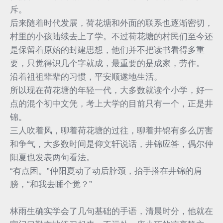
斥。
后来随着时代发展，荷花塘和外面的联系也逐渐密切，
村里的小孩陆续去上了学。不过荷花塘的村民们至今还
是保留着原始的封建思想，他们并不把读书看得多重
要，只觉得识几个字就成，最重要的是成家，劳作。
沿着祖祖辈辈的习惯，平安顺遂地生活。
所以现在荷花塘的年轻一代，大多数就读个小学，好一
点的混个初中文凭，考上大学的目前只有一个，正是井
锦。
三人吹着风，聊着荷花塘的过往，聊着井锦有多么厉害
和争气，大多数时间是仰文轩说话，井锦应答，偶尔仲
阳夏也发表两句看法。
“有点困。”仲阳夏动了动后脖颈，抬手搭在井锦的肩
膀，“和我去睡个觉？”
林雨生确实学会了几句基础的手语，清晨时分，他就在