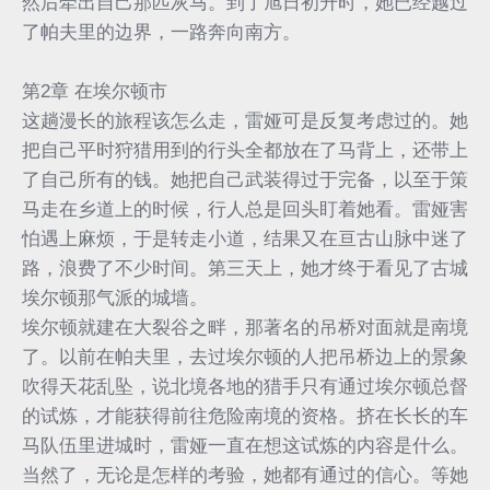
然后牵出自己那匹灰马。到了旭日初升时，她已经越过
了帕夫里的边界，一路奔向南方。
第2章 在埃尔顿市
这趟漫长的旅程该怎么走，雷娅可是反复考虑过的。她
把自己平时狩猎用到的行头全都放在了马背上，还带上
了自己所有的钱。她把自己武装得过于完备，以至于策
马走在乡道上的时候，行人总是回头盯着她看。雷娅害
怕遇上麻烦，于是转走小道，结果又在亘古山脉中迷了
路，浪费了不少时间。第三天上，她才终于看见了古城
埃尔顿那气派的城墙。
埃尔顿就建在大裂谷之畔，那著名的吊桥对面就是南境
了。以前在帕夫里，去过埃尔顿的人把吊桥边上的景象
吹得天花乱坠，说北境各地的猎手只有通过埃尔顿总督
的试炼，才能获得前往危险南境的资格。挤在长长的车
马队伍里进城时，雷娅一直在想这试炼的内容是什么。
当然了，无论是怎样的考验，她都有通过的信心。等她