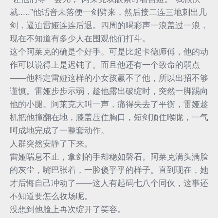
就.....”他话音未落便一剑劈来，然后接二连三地刺出几
剑，逼迫雷娅连连后退。四周的喝彩声一浪盖过一浪，
现在不知道有多少人在围观他们打斗。
这个阿莱克的确是个好手。可是比起卡德师傅，他的动
作可以说得上是迟钝了。而且他还有一个致命的弱点
——他料定雷娅这样的小女孩赢不了他，所以出招不够
谨慎。雷娅步步示弱，趁他露出破绽时，突然一脚踢向
他的小腿。阿莱克大叫一声，痛得失去了平衡，雷娅趁
机把他撞翻在地，膝盖压住胸口，短剑顶住喉咙，一气
呵成地完成了一整套动作。
人群突然安静了下来。
雷娅喘息不止，拿剑的手却稳如磐石。阿莱克满头满脸
的灰尘，嘴巴张着，一脸傻乎乎的样子。直到现在，她
才后悔自己冲动了——这人有起码七八个同伙，这事还
不知道要怎么收场呢。
没想到他脸上再次绽开了笑容。