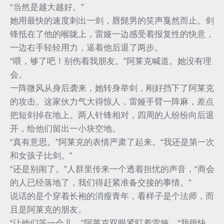
“当然是越大越好。”
她用最快的速度刺出一剑，唇髭男的笑声戛然而止。剑
锋抵在了他的喉咙上，雷娅一边感受着报复性的快意，
一边右手轻轻用力，逼着他后退了两步。
“喂，够了吧！别伤着我朋友。”阿莱克喊道。她没有理
会。
一阵微风从身后袭来，她转身举剑，刚好挡下了阿莱克
的攻击。这家伙力气大得惊人，雷娅手臂一阵麻，差点
把短剑掉在地上。两人针锋相对，四周的人纷纷向后退
开，给他们留出一小块空地。
“真有意思。”阿莱克的表情严肃了起来。“我还是第一次
和女孩子比剑。”
“还是别闹了。”人群里传来一个透着担忧的声音，“商会
的人已经落地了，我们得赶紧准备交接的事情。”
说话的是个穿着长袍的消瘦青年，看样子是个法师，而
且是阿莱克的朋友。
“让他们等一会儿，”阿莱克双眼紧盯着雷娅。“我很快