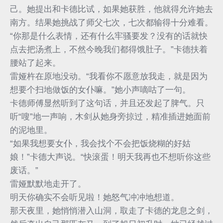
己。她提出和卡德比试，如果她获胜，他就得允许她去
南方。结果她挑战了师父七次，七次都输得十分难看。
“你那是什么表情，还有什么牢骚要发？没有的话就快
点去把汤煮上，不然今晚我们都得饿肚子。”卡德扶着
腰站了起来。
雷娅杵在原地没动。“我看你不愿意放我走，就是因为
想要个扫地做饭的女仆嘛。”她小声嘀咕了一句。
卡德师傅显然听到了这句话，并且还发起了脾气。只
听“嗖”地一声响，木剑从她身旁掠过，精准插进她面前
的泥地里。
“如果我想要女仆，我会找个不会把饭烧糊的好姑
娘！”卡德大声说。“快滚蛋！明天我再也不想听你这些
废话。”
雷娅默默地走开了。
明天你确实不会听见啦！她怒气冲冲地想道。
那天夜里，她悄悄潜入山洞，取走了卡德的龙息之剑，