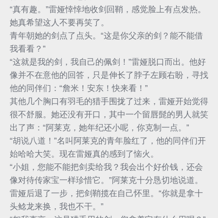
“真有趣。”雷娅悻悻地收剑回鞘，感觉脸上有点发热。
她真希望这人不要再笑了。
青年朝她的剑点了点头。“这是你父亲的剑？能不能借
我看看？”
“这就是我的剑，我自己的佩剑！”雷娅脱口而出。他好
像并不在意他的回答，只是伸长了脖子左顾右盼，寻找
他的同伴们：“詹米！安东！快来看！”
其他几个胸口有羽毛的猎手围拢了过来，雷娅开始觉得
很不舒服。她还没有开口，其中一个留唇髭的男人就笑
出了声：“阿莱克，她年纪还小呢，你克制一点。”
“胡说八道！”名叫阿莱克的青年脸红了，他的同伴们开
始哈哈大笑。现在雷娅真的感到了恼火。
“小姐，您能不能把剑卖给我？我会出个好价钱，还会
像对待传家宝一样珍惜它。”阿莱克十分恳切地说道。
雷娅后退了一步，把剑鞘揽在自己怀里。“你就是拿十
头鲶龙来换，我也不干。”