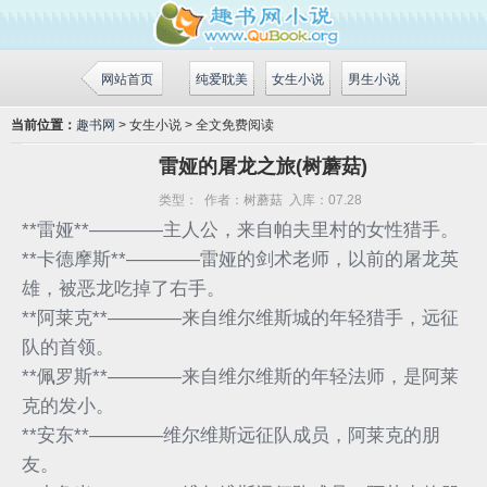
网站首页
纯爱耽美
女生小说
男生小说
当前位置：
趣书网
> 女生小说 > 全文免费阅读
雷娅的屠龙之旅(树蘑菇)
类型：
作者：
树蘑菇
入库：
07.28
**雷娅**————主人公，来自帕夫里村的女性猎手。
**卡德摩斯**————雷娅的剑术老师，以前的屠龙英
雄，被恶龙吃掉了右手。
**阿莱克**————来自维尔维斯城的年轻猎手，远征
队的首领。
**佩罗斯**————来自维尔维斯的年轻法师，是阿莱
克的发小。
**安东**————维尔维斯远征队成员，阿莱克的朋
友。