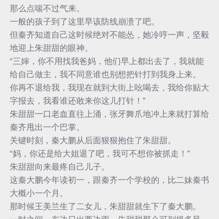
那么点喘不过气来。
一般的孩子到了这里早该防线崩溃了吧。
但秦齐知道自己这时候绝对不能怂，她冷哼一声，坚毅
地迎上朱甜甜的眼神。
“三婶，你不用找我爸妈，他们早上都出去了，我就能
给自己做主，我不同意谁也别想把针打到我身上来。
你再不退给我，我现在就到大街上吆喝去，我给你贴大
字报去，我看谁还敢来你这儿打针！”
朱甜甜一口老血直往上涌，张牙舞爪地冲上来就打算给
秦齐甩出一个巴掌。
关键时刻，秦大鹏从后面狠狠抱住了朱甜甜。
“妈，你还是给大姐退了吧，我可不想你被抓走！”
朱甜甜向来最疼自己儿子。
这秦大鹏今年读初一，跟秦齐一个学校的，比二妹秦书
大概小一个月。
那时候王美兰生了二女儿，朱甜甜就生下了秦大鹏。