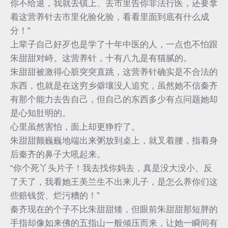
你不给退，我就去镇上、去市里告你非法行医，还要拿
着这营养针去市里化验化验，看看里面到底有什么成
分！”
上辈子自己好歹也是学了十年中医的人，一点也不怕跟
朱甜甜对峙。这营养针，十有八九是有猫腻的。
朱甜甜被激得心脏突突直跳，这营养针确实是不合法的
东西，也就是在这穷乡僻壤没人追究，虽然她不信秦齐
有那个能力去告自己，但自己的东西多少有点问题她却
是心知肚明的。
心里虽然害怕，面上却更狰狞了。
朱甜甜颤巍巍地端出来粥放到桌上，就叉着腰，指着身
后秦齐的鼻子大吼起来。
“你个死丫头片子！我去找你妈去，真是没大没小、反
了天了，我看她王美兰生不出来儿子，是怎么养你们这
些赔钱货、烂污糟的！”
秦齐现在的个子不比朱甜甜矮，但眼前朱甜甜那短胖的
手指却像如来佛的五指山一般倾压而来，让她一瞬间有