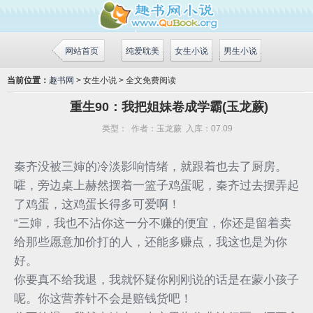
网站首页
纯爱耽美
女生小说
男生小说
当前位置：
趣书网
> 女生小说 > 全文免费阅读
重生90：我把姐妹卷成学霸(玉龙蕨)
类型：
作者：
玉龙蕨
入库：
07.09
秦齐没被三婶的冷淡影响情绪，就跟着也去了厨房。
嚯，旁边桌上赫然摆着一篮子鸡蛋呢，秦齐过去摆弄起
了鸡蛋，这鸡蛋长得多可爱啊！
“三婶，我也不沾你这一分不赚的便宜，你还是留着卖
给那些愿意加价打的人，还能多赚点，我这也是为你
好。
你要真不给我退，我就怀疑你刚刚说的话是在蒙小孩子
呢。你这营养针不会是赔钱货吧！