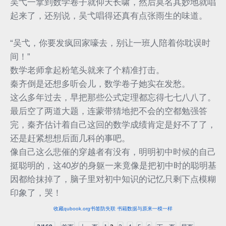
吴弋一拿到数学卷子就仰天长啸，然后莫名其妙地就唱
起来了，还别说，吴弋唱得还真有点张雨生的味道。
“吴弋，你要发疯回家嚎去，别让一班人陪着你耽误时
间！”
数学老师拿起粉笔头就来了个精准打击。
秦齐倒是还想多听会儿，数学卷子她实在发愁。
这么多年过去，早把那些公式定理都忘得七七八八了。
最后空了两道大题，连蒙带猜地把不会的空都勉强答
完，秦齐估计着自己这回的数学成绩肯定是好不了了，
还是赶紧想想后面几科的事吧。
像自己这么悲催的穿越者有没有，明明初中时候的自己
挺聪明的，这40岁的身躯一来竟像是把初中时的聪明基
因都给抹掉了，脑子里对初中知识的记忆只剩下点模糊
印象了，哭！
收藏qubook.org书签防失联 书籍数据与原来一模一样