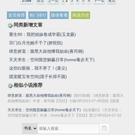
2
/
168
首页
上一页
1
2
3
4
5
6
下一页
尾页
首页推荐
热门排行
随便看看
阅读历史
同类新增文章
重生90：我把姐妹卷成学霸(玉龙蕨)
宗门白月光她不干了(娇悦悦)
肆意娇宠：腹黑大叔他嗜我如命(夜司桐)
天灾求生：空间囤货躺赢日常(home毒步天下)
这些白眼狼，我不养了！(堇尘)
团宠暖宝有空间(团子长得不圆)
相似小说推荐
肆意娇宠：腹黑大叔他嗜我如命(夜司桐)
[现代情感] 《肆意娇宠：腹黑大
叔他嗜我如命》作者：夜司桐【完结】七猫VIP2023-07-09完结【甜宠
+复仇+极限拉扯...
天灾求生：空间囤货躺赢日常(home毒步天下)
[仙侠魔幻] 《天灾求生：
空间囤货躺赢日常》作者：home毒步天下【完结】晋江VIP2024-07-02
完结总书评数：4654 当...