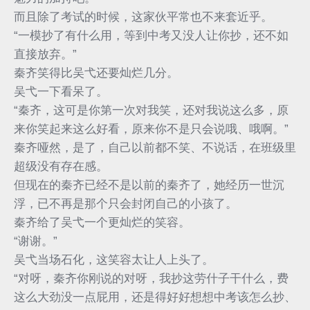
而且除了考试的时候，这家伙平常也不来套近乎。
“一模抄了有什么用，等到中考又没人让你抄，还不如
直接放弃。”
秦齐笑得比吴弋还要灿烂几分。
吴弋一下看呆了。
“秦齐，这可是你第一次对我笑，还对我说这么多，原
来你笑起来这么好看，原来你不是只会说哦、哦啊。”
秦齐哑然，是了，自己以前都不笑、不说话，在班级里
超级没有存在感。
但现在的秦齐已经不是以前的秦齐了，她经历一世沉
浮，已不再是那个只会封闭自己的小孩了。
秦齐给了吴弋一个更灿烂的笑容。
“谢谢。”
吴弋当场石化，这笑容太让人上头了。
“对呀，秦齐你刚说的对呀，我抄这劳什子干什么，费
这么大劲没一点屁用，还是得好好想想中考该怎么抄、