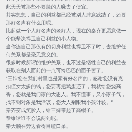
此天天被那些不要脸的人赚去了便宜。
其实想想，自己的利益都已经被别人肆意践踏了，还要
那好名声有什么用呢。
比起做一个人好名声的老好人，现在的秦齐更愿意做一
个能坚决捍卫自己利益的小人物。
当你连自己那仅有的切身利益也捍卫不了时，去维护任
何关系都是毫无意义的。
很多时候所谓的维护关系，也不过是牺牲自己的利益去
获取在别人面前的一点可怜巴巴的面子罢了。
“三婶您在我们村里也是素有好名声的，感谢您没有克
扣侄女太多的钱，您要再把鸡蛋还了，我就给您烧高
香，您就是我们家的大恩人。我不懂事，又小家子气，
找不到对象是我活该，您大人别跟我小孩计较。”
秦齐变成笑脸人，给三婶带起了高帽子。
恭维话谁不会说两句呢。
秦大鹏在旁边看得目瞪口呆。