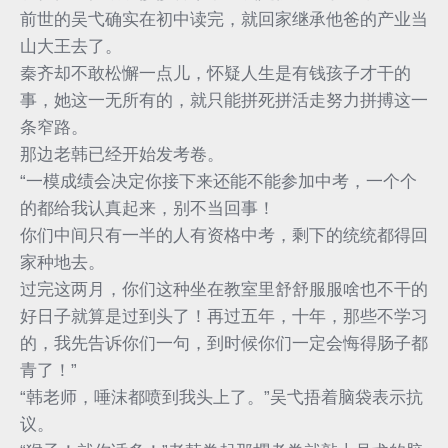
前世的吴弋确实在初中读完，就回家继承他爸的产业当
山大王去了。
秦齐却不敢松懈一点儿，怀疑人生是有钱孩子才干的
事，她这一无所有的，就只能拼死拼活走努力拼搏这一
条窄路。
那边老韩已经开始发考卷。
“一模成绩会决定你接下来还能不能参加中考，一个个
的都给我认真起来，别不当回事！
你们中间只有一半的人有资格中考，剩下的统统都得回
家种地去。
过完这两月，你们这种坐在教室里舒舒服服啥也不干的
好日子就算是过到头了！再过五年，十年，那些不学习
的，我先告诉你们一句，到时候你们一定会悔得肠子都
青了！”
“韩老师，唾沫都喷到我头上了。”吴弋捂着脑袋表示抗
议。