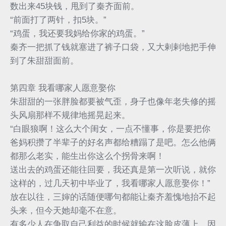
数出来45块钱，甩到了秦齐面前。
“前面打了两针，扣5块。”
“鸡蛋，我还要我妈给你家的鸡蛋。”
秦齐一把抓了钱就塞进了裤子口袋，又大剌剌地把手伸
到了朱甜甜面前。
第四章 我看哪家人愿意娶你
朱甜甜的一张胖脸都要被气歪，身子也像年老失修的摇
头风扇那样不规律地摇晃起来。
“白眼狼啊！这么大个闺女，一点不懂事，你是要把你
爸妈积攒了半辈子的好名声都给糟蹋了是吧。怎么他俩
都那么老实，能生出你这么个拐骨来啊！
送出去的鸡蛋还能往回要，我还真是第一次听说，就你
这样的，过几天初中毕业了，我看哪家人愿意娶你！”
放在以往，三婶的话随便哪句都能让秦齐羞愧地抬不起
头来，但今天她却毫不在意。
有多少人在争取自己利益的时候就输在这脸皮薄上，因