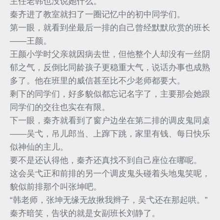
主任老韩也没说她什么。
秦齐进了教室就扫了一圈记忆中的初中同学们。
第一眼，就看到坐最后一排的自己曾经默默欣赏的班长
——王颜。
王颜小学时父亲就因病去世，但他整个人却没有一丝阴
郁之气，反倒比同龄孩子更稳重大气，说话办事也成熟
多了。他在班里的威信甚至比不少老师都要大。
剩下的同学们，好多貌似都忘记名字了，主要那会她跟
同学们的交往也实在有限。
下一眼，秦齐就看到了窗户边坐在第二排的调皮鬼同桌
——吴弋，吊儿郎当、上蹿下跳，家里有钱、每日快乐
似神仙的主儿。
要不是还认得他，秦齐还真找不到自己座位在哪呢。
这会吴弋正和前排的另一个调皮鬼头碰着头地鬼笑呢，
貌似前排那个叫张坤吧。
“韩老师，张坤无缘无故揪我辫子，吴弋还在那起哄。”
秦齐暗笑，告状的就是女副班长刘静了。