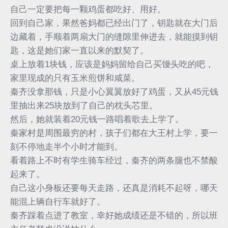
自己一定要把每一颗鸡蛋都吃好、用好。
回到自己家，果然爸妈都已经出门了，钥匙就在大门后
边藏着，手顺着两扇大门的缝隙里伸进去，就能摸到钥
匙，这是她们家一直以来的默契了。
桌上放着1块钱，应该是妈妈留给自己买馒头吃的吧，
家里现成的只有玉米煎饼和咸菜。
秦齐没拿那钱，只是小心翼翼放好了鸡蛋，又从45元钱
里抽出来25块放到了自己的枕头芯里。
然后，她就装着20元钱一路唱着歌去上学了。
秦家村是周围最穷的村，孩子们都在大王村上学，要一
刻不停地走半个小时才能到。
看着路上不时有学生骑车经过，秦齐的两条腿也不禁酸
起来了。
自己这小身板还要每天走路，还真是消耗不起呀，哪天
能混上辆自行车就好了。
秦齐踩着点进了教室，幸好她成绩还是不错的，所以班