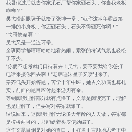
我暑假过后就去你家采石厂帮你家砸石头，你当我老板
咋样？”
吴弋瞪起眼珠子就给了张坤一拳，“就你这常年霸占第
一排的小身板，你还砸石头，石头不得砸死你啊！”
“弋哥饶命啊！”
吴弋又是一通连环拳。
全班同学都嘻嘻哈哈地看热闹，紧张的考试气氛也轻松
了不少。
“你俩不想考就门口待着去！吴弋，要不要我给你爸打
电话来接你回去啊！”老韩唾沫星子又喷过来了。
秦齐低头开始答题，苦学十年中医，她古文功底也算扎
实，前面的题目应付起来游刃有余。
等到阅读理解部分就有点懵了，文章是阅读完了，理解
也是理解了，但要写对答案就难了。
话说回来，这阅读理解无论多大年龄的人去做，答案都
是模棱两可的，只能硬着头皮使劲编了。
这作文题目倒是对她的胃口，正好名正言顺地思考下中