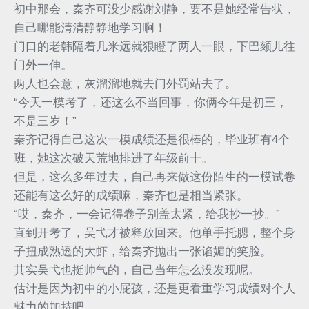
初中那会，秦齐可没少感谢刘静，要不是她经常告状，
自己哪能清清静静地学习啊！
门口的老韩隔着几米远就狠瞪了两人一眼，下巴颏儿往
门外一伸。
两人也会意，灰溜溜地就去门外罚站去了。
“今天一模考了，还这么不当回事，你俩今年是初三，
不是三岁！”
秦齐记得自己这次一模成绩还是很棒的，毕业班有4个
班，她这次破天荒地排进了年级前十。
但是，这么多年过去，自己再来做这份陌生的一模试卷
还能有这么好的成绩嘛，秦齐也是相当紧张。
“哎，秦齐，一会记得卷子别盖太紧，给我抄一抄。”
直到开考了，吴弋才被释放回来。他单手托腮，整个身
子扭成熟透的大虾，给秦齐抛出一张谄媚的笑脸。
其实吴弋也挺帅气的，自己当年怎么没发现呢。
估计是因为初中的小屁孩，还是更看重学习成绩对个人
魅力的加持吧。