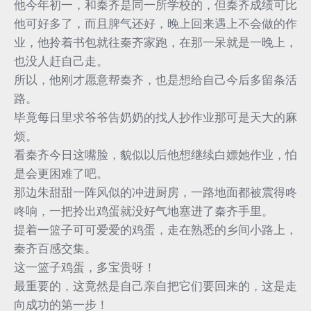
他今年初一，和秦齐是同一所学校的，但秦齐成绩可比
他可好多了，而且脾气还好，晚上回来遇上不会做的作
业，他拎着书包就往秦齐家跑，在那一呆就是一晚上，
也没人赶自己走。
所以，他刚才愿意帮秦齐，也是想给自己今后多留条活
路。
毕竟每日里求爷爷告奶奶的找人抄作业那可是天大的麻
烦。
看秦齐今日这嘴脸，貌似以后他想继续白嫖她作业，怕
是会更困难了吧。
那边朱甜甜一阵风似的冲进厨房，一路地面都被震得咚
咚响，一把拎出鸡蛋就没好气地塞进了秦齐手里。
提着一篮子可可爱爱的鸡蛋，走在熟悉的乡间小路上，
秦齐百感交集。
这一篮子鸡蛋，多宝贵呀！
最重要的，这竟然是自己亲自把它们要回来的，这是走
向成功的第一步！