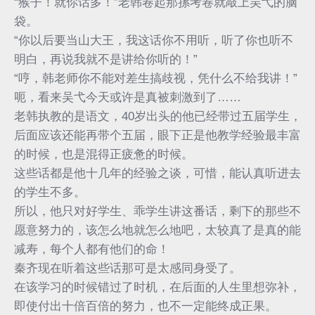
“猴子！就你话多！”老韩卷起那摞考卷就敲上吴弋的脑
袋。
“你以后要当山大王，我这话你不用听，听了你也听不
明白，再说我就不是讲给你听的！”
“哼，韩老师你不能对差生搞歧视，凭什么不给我讲！”
呃，看来吴弋今天或许是真被刺激到了……
老韩执教的是语文，40岁出头的他已经带过五届学生，
后面应该还能再带个五届，眼下正是他教学经验最丰富
的时候，也是混得正疲惫的时候。
这些话都是他十几年的经验之谈，可惜，能认真听进去
的学生不多。
所以，他只对好学生、乖学生讲这番话，剩下的那些不
愿意努力的，该怎么地就怎么地吧，太较真了是真的能
减寿，每个人都有他们的命！
秦齐现在听着这些话那可是太感同身受了。
在该学习的时候错过了时机，在后面的人生里想弥补，
即使付出十倍百倍的努力，也不一定能终成正果。