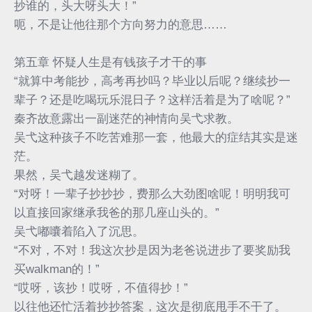
抄谁的，头大呀头大！”
呃，不是让他往那个方向努力的意思……
第五章 怀疑人生是有钱孩子才干的事
“就算中考能抄，高考再抄吗？毕业以后呢？继续抄一
辈子？还是吃喝玩乐混日子？这样活着是为了啥呢？”
秦齐故意露出一副迷茫的神情向吴弋求教。
吴弋这种孩子不吃苦难那一套，他最大的症结其实是迷
茫。
果然，吴弋越发迷糊了。
“对呀！一辈子抄抄抄，费那么大劲图啥呢！明明我可
以直接回家继承我爸的那几座山头的。”
吴弋嘟囔着陷入了沉思。
“不对，不对！我这次抄是因为老爸说进步了要奖励我
买walkman的！”
“哎呀，该抄！哎呀，不值得抄！”
以往他还忙活着抄抄答案，这次是彻底甩手不干了。