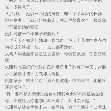
一时之间，东边日出西边雨，朱甜甜那会可别提多风
光、多得意了。
从那以后，她以三儿媳的身份，却生下了秦家的长孙，
她在秦家上下就开始横着走，整日里教育这个、数落那
个可都是她的强项。
她几时被一个小孩子威胁到！
不过今天不知为何她却一直气血上涌，十几岁的秦齐仿
佛变成了铁板一块、一点儿都不怵她。
人与人沟通起来就是这么微妙，你弱它就强，你强它就
弱。
朱甜甜气喘吁吁地跟自己的宝贝儿子纠缠了半天，这胖
小子虽然才初一力气却大得很。
刚想歇会，转头又对上秦齐那波澜不惊的眼神，她最终
还是服软了。
“行，要不是大鹏使劲给你求情我今天可不能轻易退给
你，不过往后你也别叫我三婶了，我可受不起。”
朱甜甜从裤兜里掏出来一沓零钱，狠巴巴地啐了口唾沫