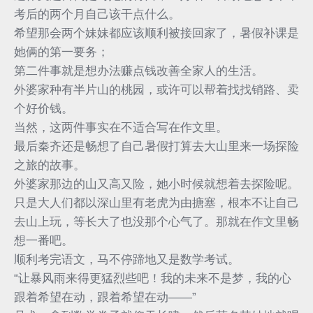
考后的两个月自己该干点什么。
希望那会两个妹妹都应该顺利被接回家了，暑假补课是
她俩的第一要务；
第二件事就是想办法赚点钱改善全家人的生活。
外婆家种有半片山的桃园，或许可以帮着找找销路、卖
个好价钱。
当然，这两件事实在不适合写在作文里。
最后秦齐还是畅想了自己暑假打算去大山里来一场探险
之旅的故事。
外婆家那边的山又高又险，她小时候就想着去探险呢。
只是大人们都以深山里有老虎为由搪塞，根本不让自己
去山上玩，等长大了也没那个心气了。那就在作文里畅
想一番吧。
顺利考完语文，马不停蹄地又是数学考试。
“让暴风雨来得更猛烈些吧！我的未来不是梦，我的心
跟着希望在动，跟着希望在动——”