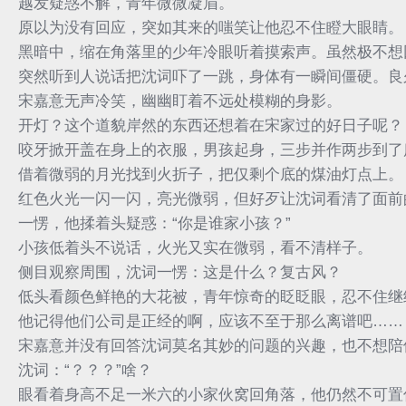
越发疑惑不解，青年微微凝眉。
原以为没有回应，突如其来的嗤笑让他忍不住瞪大眼睛。
黑暗中，缩在角落里的少年冷眼听着摸索声。虽然极不想
突然听到人说话把沈词吓了一跳，身体有一瞬间僵硬。良
宋嘉意无声冷笑，幽幽盯着不远处模糊的身影。
开灯？这个道貌岸然的东西还想着在宋家过的好日子呢？
咬牙掀开盖在身上的衣服，男孩起身，三步并作两步到了
借着微弱的月光找到火折子，把仅剩个底的煤油灯点上。
红色火光一闪一闪，亮光微弱，但好歹让沈词看清了面前
一愣，他揉着头疑惑：“你是谁家小孩？”
小孩低着头不说话，火光又实在微弱，看不清样子。
侧目观察周围，沈词一愣：这是什么？复古风？
低头看颜色鲜艳的大花被，青年惊奇的眨眨眼，忍不住继
他记得他们公司是正经的啊，应该不至于那么离谱吧……
宋嘉意并没有回答沈词莫名其妙的问题的兴趣，也不想陪
沈词：“？？？”啥？
眼看着身高不足一米六的小家伙窝回角落，他仍然不可置