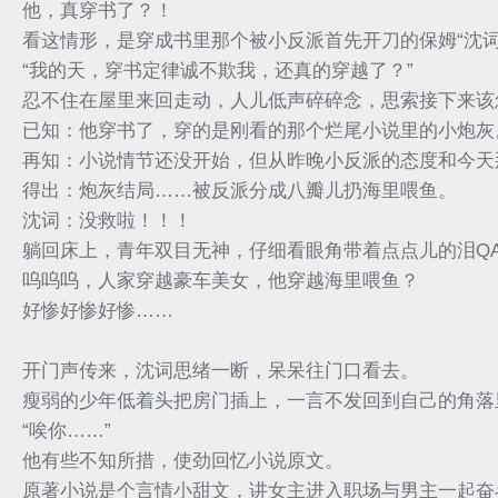
他，真穿书了？！
看这情形，是穿成书里那个被小反派首先开刀的保姆“沈词
“我的天，穿书定律诚不欺我，还真的穿越了？”
忍不住在屋里来回走动，人儿低声碎碎念，思索接下来该
已知：他穿书了，穿的是刚看的那个烂尾小说里的小炮灰
再知：小说情节还没开始，但从昨晚小反派的态度和今天
得出：炮灰结局……被反派分成八瓣儿扔海里喂鱼。
沈词：没救啦！！！
躺回床上，青年双目无神，仔细看眼角带着点点儿的泪Q
呜呜呜，人家穿越豪车美女，他穿越海里喂鱼？
好惨好惨好惨……
开门声传来，沈词思绪一断，呆呆往门口看去。
瘦弱的少年低着头把房门插上，一言不发回到自己的角落
“唉你……”
他有些不知所措，使劲回忆小说原文。
原著小说是个言情小甜文，讲女主进入职场与男主一起奋