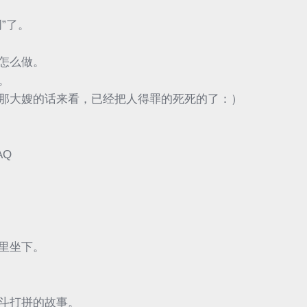
”了。
怎么做。
。
那大嫂的话来看，已经把人得罪的死死的了：）
AQ
里坐下。
斗打拼的故事。