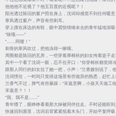
他他他不近视了？他五百度的近视呢？！
阳光透过陈旧的窗户照在身上，沈词却感觉不到任何暖意
寒风透过窗户，声音有些刺耳。
穿上摆在床边的布鞋，眼中震惊情绪未去的青年猛地深吸
“吱嘎——”
“……阿嚏！”
刺骨的寒风吹过，把他冻得一哆嗦。
周围都是陈旧的瓦房，一些穿着厚棉袄的妇女挎着篮子走
其中一个看了沈词一眼，忍不住开口：“你穿棉袄都觉得
跟那人同行的妇女拉了她一把，小声：“兰香嫂别说了，他
沈词愣住，一时间只觉得这场景有些诡异的熟悉，赶忙上前
兰香气不过，脾气有些暴躁：“宋嘉意啊，小孩天天做工
宋嘉意？！！
“我、我不是……”
青年懵了，眼睁睁看着那大婶被同伴拉走。不时还能听到
快速回到屋里，沈词后背紧紧抵着木头门，开始平复呼吸