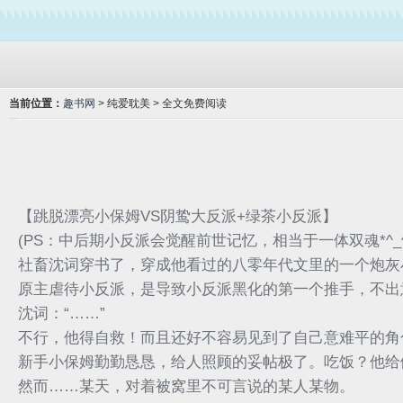
当前位置：
趣书网
> 纯爱耽美 > 全文免费阅读
【跳脱漂亮小保姆VS阴鸷大反派+绿茶小反派】
(PS：中后期小反派会觉醒前世记忆，相当于一体双魂*^_
社畜沈词穿书了，穿成他看过的八零年代文里的一个炮灰
原主虐待小反派，是导致小反派黑化的第一个推手，不出
沈词：“……”
不行，他得自救！而且还好不容易见到了自己意难平的角
新手小保姆勤勤恳恳，给人照顾的妥帖极了。吃饭？他给
然而……某天，对着被窝里不可言说的某人某物。