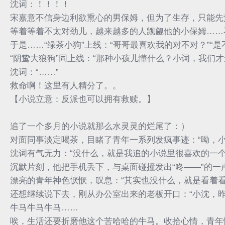
沈词：！！！！
宋嘉意不信身边利欲熏心的男保姆，但为了生存，只能先
等着等着不太对劲儿，越来越多的人觊觎他的小保姆……
于是……“绿茶小狗”上线：“哥哥最喜欢我的对不对？”“
“阴鸷大狼狗”同上线：“那种小孩儿懂什么？小词，我们才
沈词：“……”
救命啊！这里有人精分了。。
【小说立意：反派也可以拥有救赎。】
追了一个多月的小说就那么水灵灵的烂尾了：）
对面同事淡定喝茶，目睹了青年一系列发疯事迹：“呦，小
沈词有气无力：“没什么，就是我追的小说里很喜欢的一个
沉默片刻，他把手机丢下，与桌面碰撞发出“咚——”的一
漂亮的青年神色恹恹，叹息：“其实也没什么，就是看着
还想继续说下去，刚从办公室出来的老板开口：“小沈，
牛马牛马牛马……
唉，生活还要折磨他这个苦哈哈的牛马。收拾心情，青年