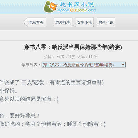
网站首页
纯爱耽美
女生小说
男生小说
穿书八零：给反派当男保姆那些年(绪妄)
类型：
作者：
绪妄
入库：
11.04
章节列表：
^*谈成了“三人”恋爱，有雷点的宝宝请慎重呀)
小保姆。
意外以后的结局是沉海：)
色，要好好养崽！
做好吃的；学习？他帮着教；睡觉？他陪着：)