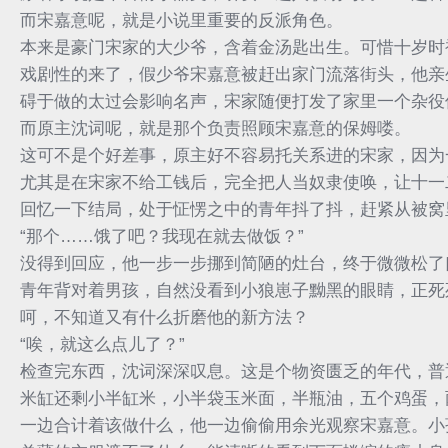
而宋嘉意呢，就是小说里重要的反派角色。
本来是豪门宋家的大少爷，含着金汤匙出生。可惜十岁时
戏剧性的来了，假少爷宋嘉意被赶出家门流落街头，他亲
碍于做的太过会影响名声，宋家随便打发了家里一个杂役
而原主沈词呢，就是那个负责照顾宋嘉意的保姆喽。
这可不是个好差事，原主好不容易托关系进的宋家，因为
尤其是在宋家不给工钱后，完全把人当奴隶使唤，让十一
回忆一下结局，处于怔愣之中的青年抖了抖，赶紧从被窝里
“那个……饿了吧？我现在就去做饭？”
没得到回应，他一步一步挪到简陋的灶台，终于微微松了
青年背对着男孩，自然没看到小狼崽子黝黑的眼睛，正死
呵，不知道又有什么折磨他的新方法？
“唉，就这么点儿了？”
检查完东西，沈词深深叹息。这是个物资匮乏的年代，普
米缸还剩小半缸米，小半袋玉米面，半瓶油，五个鸡蛋，
一边合计着该做什么，他一边偷偷用余光观察宋嘉意。小