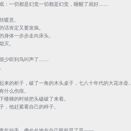
眠：一切都是幻觉一切都是幻觉，睡醒了就好……
丝暖意。
的话肯定又要发疯。
的身体一步步走向床头。
熄灭。
很少听到鸟叫声了……
。
起来的柜子，破了一角的木头桌子，七八十年代的大花水壶
有什么伤痕。
下楼梯的时候把头磕破了来着。
子，他赶紧看自己的样子。
青年抬手，傻兮兮地在自己眼前晃了晃——