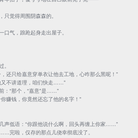
，只觉得周围阴森森的。
一口气，踉跄起身走出屋子。
过。
冷，还只给嘉意穿单衣让他去工地，心咋那么黑呢！”
又不讲道理，咱们快走……”
：“那个，“嘉意”是……”
给你赚钱，你竟然还忘了他的名字！”
几声低语：“你跟他说什么啊，回头再缠上你家……”
……完啦，仅存的那点儿侥幸彻底没了。