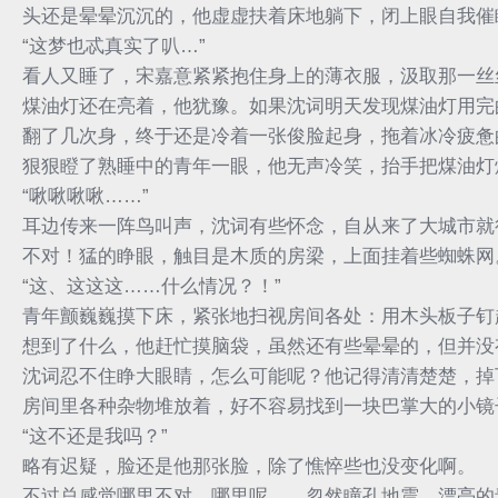
头还是晕晕沉沉的，他虚虚扶着床地躺下，闭上眼自我催
“这梦也忒真实了叭…”
看人又睡了，宋嘉意紧紧抱住身上的薄衣服，汲取那一丝
煤油灯还在亮着，他犹豫。如果沈词明天发现煤油灯用完
翻了几次身，终于还是冷着一张俊脸起身，拖着冰冷疲惫
狠狠瞪了熟睡中的青年一眼，他无声冷笑，抬手把煤油灯
“啾啾啾啾……”
耳边传来一阵鸟叫声，沈词有些怀念，自从来了大城市就
不对！猛的睁眼，触目是木质的房梁，上面挂着些蜘蛛网
“这、这这这……什么情况？！”
青年颤巍巍摸下床，紧张地扫视房间各处：用木头板子钉
想到了什么，他赶忙摸脑袋，虽然还有些晕晕的，但并没
沈词忍不住睁大眼睛，怎么可能呢？他记得清清楚楚，掉
房间里各种杂物堆放着，好不容易找到一块巴掌大的小镜
“这不还是我吗？”
略有迟疑，脸还是他那张脸，除了憔悴些也没变化啊。
不过总感觉哪里不对，哪里呢……忽然瞳孔地震，漂亮的