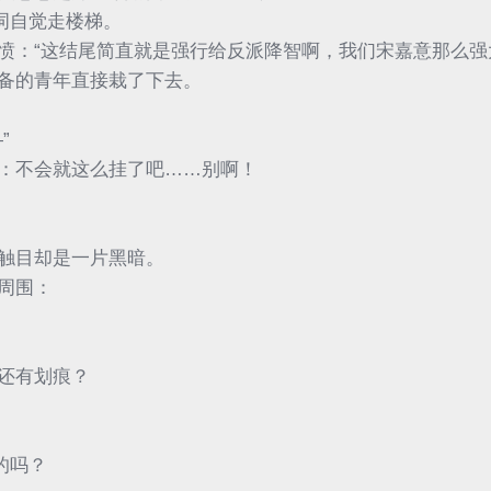
词自觉走楼梯。
愤：“这结尾简直就是强行给反派降智啊，我们宋嘉意那么强
备的青年直接栽了下去。
”
：不会就这么挂了吧……别啊！
触目却是一片黑暗。
周围：
还有划痕？
的吗？