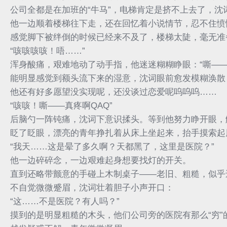
公司全都是在加班的“牛马”，电梯肯定是挤不上去了，沈
他一边顺着楼梯往下走，还在回忆着小说情节，忍不住愤
感觉脚下被绊倒的时候已经来不及了，楼梯太陡，毫无准
“咳咳咳咳！唔……”
浑身酸痛，艰难地动了动手指，他迷迷糊糊睁眼：“嘶——
能明显感觉到额头流下来的湿意，沈词眼前愈发模糊涣散
他还有好多愿望没实现呢，还没谈过恋爱呢呜呜呜……
“咳咳！嘶——真疼啊QAQ”
后脑勺一阵钝痛，沈词下意识揉头。等到他努力睁开眼，
眨了眨眼，漂亮的青年挣扎着从床上坐起来，抬手摸索起
“我天……这是晕了多久啊？天都黑了，这里是医院？”
他一边碎碎念，一边艰难起身想要找灯的开关。
直到还略带颤意的手碰上木制桌子——老旧、粗糙，似乎
不自觉微微蹙眉，沈词壮着胆子小声开口：
“这……不是医院？有人吗？”
摸到的是明显粗糙的木头，他们公司旁的医院有那么“穷”