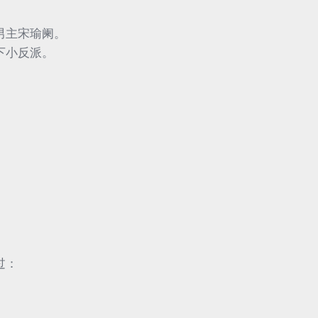
男主宋瑜阑。
下小反派。
过：