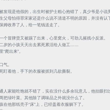
被发现是他假的，出生时被护士粗心抱错了，真少爷是小说
生父母怕得罪宋家还是什么说不清道不明的原因，并没有认
保姆收养了人，给一笔钱送走了。
一个冒牌货又被踢了出来，心里窝火，可劲儿摧残小反派。
二岁的小孩天天出去累死累活给人做工……
“爬出来”。
口气。
死盯着他，手下的衣服被抓到几欲撕裂。
通人家能吃饱就不错了，实在没什么多余玩意儿，他抬眼扫
两把绿叶菜。其他除了调味品之外就没什么了。
孩在他那纸壳子“床”上，已经盖着衣服躺下了。