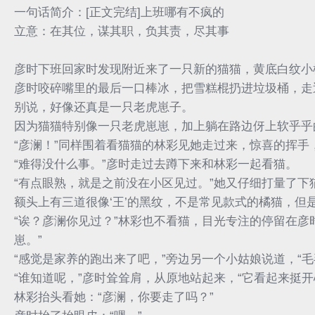
一句话简介：[正文完结]上班哪有不疯的
立意：在其位，谋其职，负其责，尽其事
彦时下班回家时发现附近来了一只新的猫猫，黄底白纹小
彦时咬碎嘴里的最后一口棒冰，把雪糕棍扔进垃圾桶，走
别说，好像还真是一只老虎崽子。
因为猫猫特别像一只老虎崽崽，加上躺在路边伢上软乎乎
“彦澜！”同样围着看猫猫的林彩见她走过来，惊喜的挥手，
“难得没什么事。”彦时走过去蹲下来和林彩一起看猫。
“有点眼熟，就是之前没在小区见过。”她又仔细打量了下
额头上有三道很像‘王’的黑纹，不是常见款式的橘猫，但
“诶？彦澜你见过？”林彩也不看猫，目光专注的停留在
崽。”
“感觉是家养的跑出来了吧，”旁边另一个小姑娘说道，“
“谁知道呢，”彦时耸耸肩，从原地站起来，“它看起来挺开
林彩抬头看她：“彦澜，你要走了吗？”