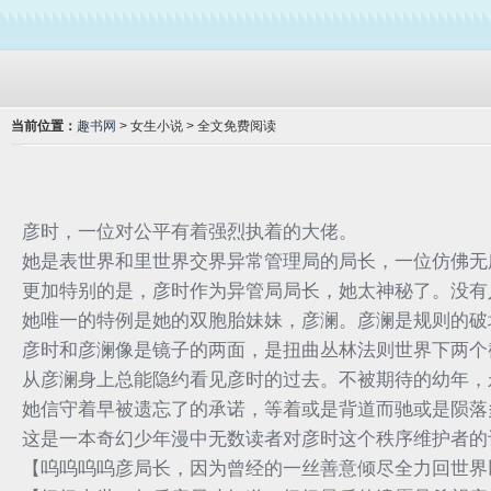
当前位置：
趣书网
> 女生小说 > 全文免费阅读
彦时，一位对公平有着强烈执着的大佬。
她是表世界和里世界交界异常管理局的局长，一位仿佛无
更加特别的是，彦时作为异管局局长，她太神秘了。没有
她唯一的特例是她的双胞胎妹妹，彦澜。彦澜是规则的破
彦时和彦澜像是镜子的两面，是扭曲丛林法则世界下两个
从彦澜身上总能隐约看见彦时的过去。不被期待的幼年，
她信守着早被遗忘了的承诺，等着或是背道而驰或是陨落
这是一本奇幻少年漫中无数读者对彦时这个秩序维护者的
【呜呜呜呜彦局长，因为曾经的一丝善意倾尽全力回世界