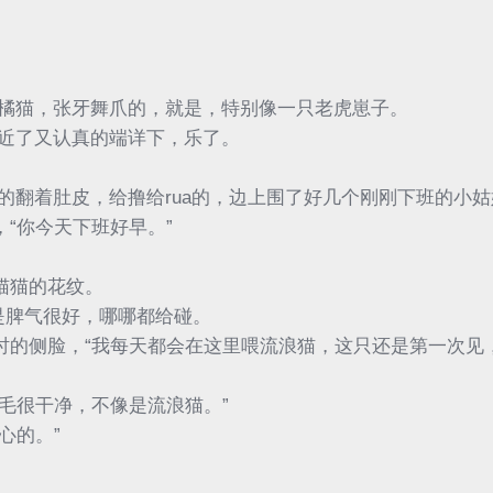
橘猫，张牙舞爪的，就是，特别像一只老虎崽子。
近了又认真的端详下，乐了。
的翻着肚皮，给撸给rua的，边上围了好几个刚刚下班的小
“你今天下班好早。”
猫猫的花纹。
是脾气很好，哪哪都给碰。
彦时的侧脸，“我每天都会在这里喂流浪猫，这只还是第一次
毛毛很干净，不像是流浪猫。”
心的。”