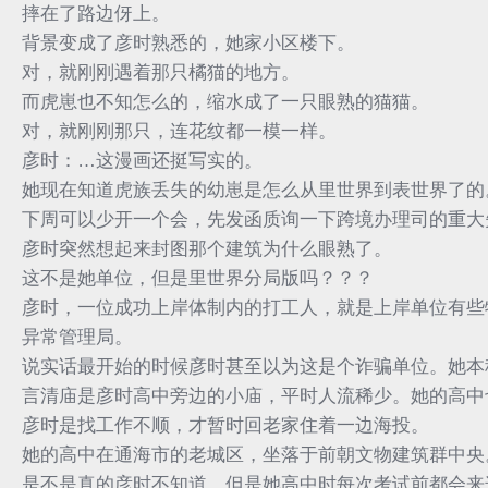
摔在了路边伢上。
背景变成了彦时熟悉的，她家小区楼下。
对，就刚刚遇着那只橘猫的地方。
而虎崽也不知怎么的，缩水成了一只眼熟的猫猫。
对，就刚刚那只，连花纹都一模一样。
彦时：…这漫画还挺写实的。
她现在知道虎族丢失的幼崽是怎么从里世界到表世界了的
下周可以少开一个会，先发函质询一下跨境办理司的重大
彦时突然想起来封图那个建筑为什么眼熟了。
这不是她单位，但是里世界分局版吗？？？
彦时，一位成功上岸体制内的打工人，就是上岸单位有些
异常管理局。
说实话最开始的时候彦时甚至以为这是个诈骗单位。她本
言清庙是彦时高中旁边的小庙，平时人流稀少。她的高中
彦时是找工作不顺，才暂时回老家住着一边海投。
她的高中在通海市的老城区，坐落于前朝文物建筑群中央
是不是真的彦时不知道，但是她高中时每次考试前都会来