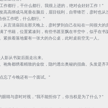
么工作都行，干什么都行。我很上进的，绝对会好好工作！”
发高高绑成马尾垂在脑后，眉目锐利，自带锋芒，彦时也从
托给份工作吧，什么都行。”
，从言清庙回去那天晚上，彦时梦到自己在站在一间很大的
满了书籍，位置紧凑到，有些书甚至飘在半空中，似乎在书
。紧挨着落地窗有一张大的办公桌，此时桌前空无一人。
个人影从书架后面走出来。
、袍角都绣着精致的金纹，隐约透出奥秘的扭曲。头发是齐
差点忘了今晚还有一个面试。”
的眼睛与彦时对视，“我不能拒你了，你当权是为了什么？”