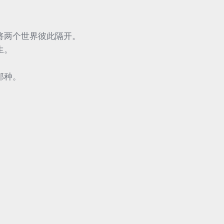
将两个世界彼此隔开。
生。
那种。