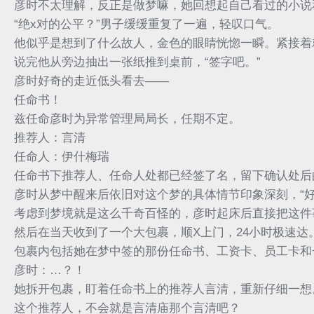
彦时不太理解，反正是做梦嘛，她回想起自己看过的小说
“绝x对的公平？”男子缓缓重复了一遍，轻叹口气。
他似乎是想到了什么故人，金色的眼睛恍惚一瞬。紧接着
说完他从旁边抽出一张纸推到桌前，“签字吧。”
彦时好奇的走近低头看去——
任命书！
兹任命彦时为异常管理局局长，任期不定。
推荐人：言清
任命人：伊什梅瑞
任命书下推荐人、任命人处都已经签了名，留下确认处后
彦时从梦中醒来后依旧对这个梦的具体情节印象深刻，“
考虑到梦境就是这么千奇百怪的，彦时起床后直接把这件
然后在当天收到了一个大包裹，顺X上门，24小时极速达
包裹内包括她在梦中签的那份任命书、工资卡、员工卡和
彦时：…？！
她拆开包裹，盯着任命书上的推荐人言清，重新仔细一想
这个推荐人，不会就是言清庙那个言清吧？