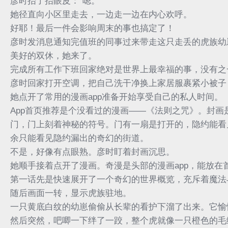
彦时抬了抬眼皮：“嗯。”
她径直向小区里走去，一边走一边在内心欢呼。
好耶！最后一件会影响周末的事也搞定了！
彦时发消息通知完值班的同事过来带走这只走丢的虎族幼
美好的双休，她来了。
完成所有工作下班回家绝对是世界上最幸福的事，没有之
彦时回家打开空调，把自己洗干净换上家居服裹紧小被子
她点开了常用的漫画app准备开始享受自己的私人时间。
App首页推荐是个没看过的漫画——《法则之咒》。封
门，门上刻着神秘的符号。门有一扇是打开的，隐约能看
余只能看见隐约漏出的奇幻的街道。
不是，好像有点眼熟。彦时盯着封画沉思。
她顺手接着点开了漫画。奇漫是头部的漫画app，能放
第一话先是快速展开了一个奇幻的世界概览，充斥着魔法
随后画面一转，显示虎族驻地。
一只黄底白纹的幼崽偷偷从长辈的看护下溜了出来。它愉
然后突然，吧唧一下绊了一跤，整个虎就像一只橙色的毛