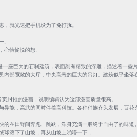
崽，就光速把手机设为了免打扰。
一。
，心情愉悦的想。
画是一座巨大的石制建筑，表面刻有精致的浮雕，描述着一些
见内部宽敞的大厅，中央高悬的巨大的吊灯。建筑似乎坐落
在首页封推的漫画，说明编辑认为这部漫画质量很高。
与异能，高武的同时伴着高科技。各种种族齐头发展，百花
快的在田野间奔跑、跳跃，浑身充满一股终于自由了的味道
绒球滚下了山坡，再从山坡上啪嗒一下，