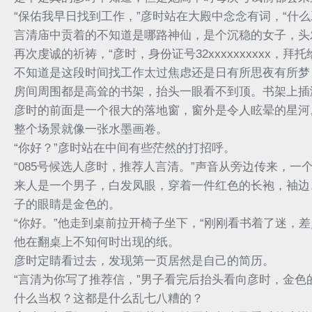
“保佑我早日找到工作，”彦时站在大殿中念念有词，“什
言清庙中贡着的不知道是哪路神仙，是个沉稳的女子，头
再次虔诚的祈祷，“彦时，身份证号32xxxxxxxxxx，拜
不知道是这段时间找工作太过焦虑还是日有所思夜有所梦
房间周围都是高耸的书架，抬头一眼看不到顶。书架上插
彦时的前面是一个很大的落地窗，窗外是令人眩晕的星河
整个场景就像一张水墨画卷。
“你好？”彦时站在中间有些茫然的打招呼。
“085号候选人彦时，推荐人言清。”声音从旁边传来，一
来人是一个男子，白发凤眼，穿着一件红色的长袍，袖边
子的眼睛是金色的。
“你好。”他走到桌前拉开椅子坐下，“刚刚看书着了迷，
他在翻桌上不知何时出现的纸。
彦时定睛看过去，发现第一页居然是自己的简历。
“言清为你写了推荐信，”男子看完后抬头看向彦时，金色
什么当权？这都是什么乱七八糟的？