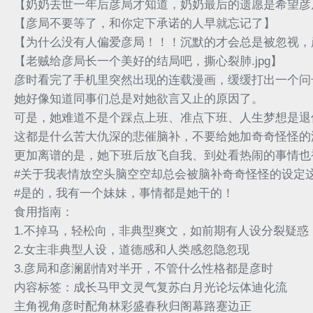
【奶奶去世一年后彦局才知道，奶奶最后的遗愿是希望彦
【彦局不要等了，和你定下承诺的人早就忘记了】
【为什么没有人偏爱彦局！！！沉默的才会总是被忽视，
【老贼给彦局长一个美好的结局吧，撕心裂肺.jpg】
彦时看完了手机里突然出现的连载漫画，缓缓打出一个问
她好像知道同事们总是对她欲言又止的原因了。
可是，她难道不是个踩点上班、准点下班、人生梦想是退
这都是什么苦大仇深的悲催脑补，不要给她加奇奇怪怪的
更加离谱的是，她下班后放飞自我、到处看热闹的事情也
#关于我表情放空头脑空空却总会被脑补奇奇怪怪的设定
#是的，我有一个妹妹，事情都是她干的！
食用指南：
1.不掉马，轻松向，非典型爽文，如前期有人设分裂疑惑
2.女主非典型人设，道德感和人类感忽隐忽现
3.彦局和彦澜剧情对半开，不管什么性格都是彦时
内容标签：成长马甲文灵气复苏白月光论坛体迪化流
主角视角彦时配角林彩盛春秋归阁幕路蹇边正