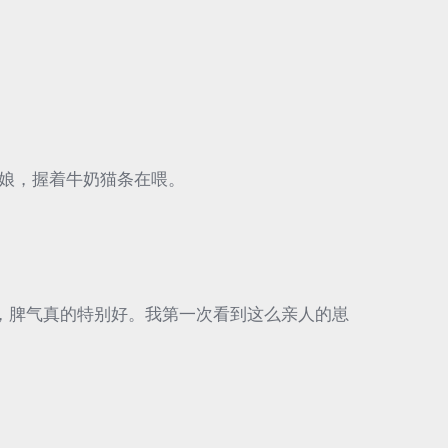
姑娘，握着牛奶猫条在喂。
见，脾气真的特别好。我第一次看到这么亲人的崽