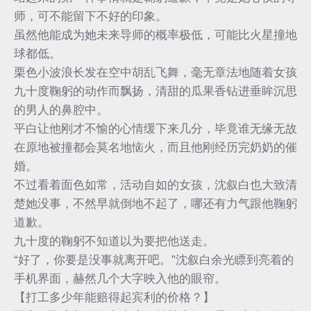
师，可不能留下不好的印象。
虽然他能成为她未来导师的概率极低，可能比火星撞地
球都低。
栗色小波浪长发在空中胡乱飞舞，毫无章法地随着女孩
九十度鞠躬的动作而飘扬，清甜的瓜果香钻进垂眸沉思
的男人的鼻腔中。
平白让他刚才不愉的心情缓下来几分，毕竟谁无缘无故
在原地被撞都会莫名地恼火，而且他刚经历完奶奶的催
婚。
不过看着面色如常，活动自如的女孩，沈叙白也大致清
楚她没事，不然早就倒地不起了，哪还有力气跟他鞠躬
道歉。
九十度的鞠躬不知道以为要把他送走。
“好了，你要是没事就离开吧。”沈叙白余光瞟到亮着的
手机界面，赫然几个大字映入他的眼帘。
【打工多少年能赔得起宾利的价格？】