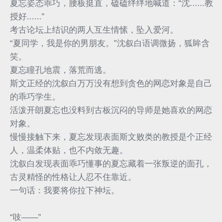
夏忘姿态乖巧，腰板挺直，磕磕绊绊地喊道：“沈......教
授好......”
考古论坛上结识的两人互生情愫，坠入爱河。
“夏同学，我是你的男朋友。”沈叙白语调微扬，狐眸含
笑。
夏忘瞳孔地震，落荒而逃。
斯文正经的沈叙白万万没有想到贪色的网恋对象是自己
的乖巧学生。
活泼开朗夏忘也没料到古板沉闷的导师是她喜欢的网恋
对象。
慢慢接触下来，夏忘发现表面斯文败类的教授是个正经
人，温柔体贴，也不内敛无趣。
沈叙白发现表面乖巧懂事的夏忘藏着一张叛逆的面孔，
古灵精怪的性格让人忍不住靠近。
一句话：我要将你拉下神坛。
“吱——”