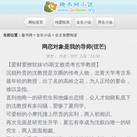
网站首页
纯爱耽美
女生小说
男生小说
当前位置：
趣书网
> 女生小说 > 全文免费阅读
网恋对象是我的导师(弦芒)
类型：
作者：
弦芒
入库：
11.03
【爱财爱撩软妹VS斯文败类考古学教授】
沉稳矜贵的沈教授是京圈的传奇人物，北青大学考古系
最年轻的教授，出了名的高岭之花，为人正经的要命，
难以染指。
直到他唯一的研究生和他爆出恋情，众人才知晓私底下
的沈教授有多闷骚，爱惨了夏同学。
可爱粉的小摩托撞上昂贵的宾利，两人初相识。
再次见面是研究生开学，夏忘有幸成为沈叙白唯一的研
究生，两人面面相觑。