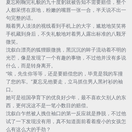
夏忘刚鞠完礼貌的九十度躬就被告知不需要赔偿，整个
人都呆愣在原地，粉嫩的嘴唇一张一合，半天说不出一
句完整的话。
顺着男人淡淡的视线看到手机上的大字，尴尬地笑笑将
手机藏到身后，不失礼貌地对着男人露出标准的八颗牙
微笑。
沈叙白漂亮的狐狸眼微挑，黑沉沉的眸子流动着不明的
光芒，像是发现了一个有趣的事物，不过他并没有多说
什么，而是转身离开。
“唉，先生你等等，还是要赔偿您的，毕竟是我的车撞
了您的车。”夏忘见他要走，立马抓住男人黑衬衫的袖
口。
她可是祖国孕育下的优良好少年，最不喜欢欠别人的东
西，更何况这不是一笔小数目的赔偿。
沈叙白乍然被人拽住袖口的第一反应就是挣脱，不过他
试了一下发现没有用，真不知道面前看着瘦小的女孩怎
么有这么大的手劲？