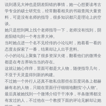
说到遇见大神也是阴差阳错的事情，她一心想要读考古
学专业的硕士研究生，经常翻看相关的书籍查阅大量资
料，可是没有名师的指导，很多知识都只是理论上的空
谈。
她只是想到网上找个老师指导一下，老师没有找到，阴
差阳错勾到一个考古界大神。
当时她点进一个名不见经传的小论坛时，抱着看一看的
态度去探索了一番，结果却让人出乎意料。
小小的论坛上聚集了很多资深大佬，翻看他们的微博全
都是在考古界响当当的存在。
这就让她心痒痒，里面可都是大人物，随便指导几句，
不亚于天灵盖得到新的构建。
不过她一个外行人还真不敢私信那些在百度词条上都赫
赫有名的人物，只能在里面仔仔细细地翻找“小人物”。
最后真被她找到一个微博介绍干干净净，半条微博都没
有发过的人，不过他在一个教授下面的评论见解却让她