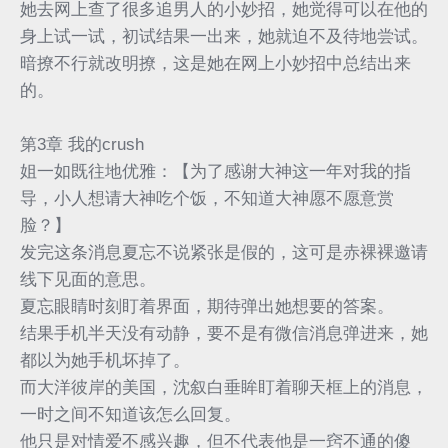
她去网上查了很多追男人的小妙招，她觉得可以在他的
身上试一试，初试结果一出来，她就迫不及待地尝试。
暗撩不行就改明撩，这是她在网上小妙招中总结出来
的。
第3章 我的crush
姐一如既往地优雅：【为了感谢大神这一年对我的指
导，小人想请大神吃个饭，不知道大神愿不愿意赏
脸？】
发完这条消息夏忘不说紧张是假的，这可是赤裸裸邀请
线下见面的意思。
夏忘眼睛时刻盯着界面，期待弹出她想要的答案。
结果手机半天没有动静，要不是有微信消息弹进来，她
都以为她手机坏掉了。
而大洋彼岸的美国，沈叙白垂眸盯着聊天框上的消息，
一时之间不知道该怎么回复。
他只是对情爱不感兴趣，但不代表他是一窍不通的傻