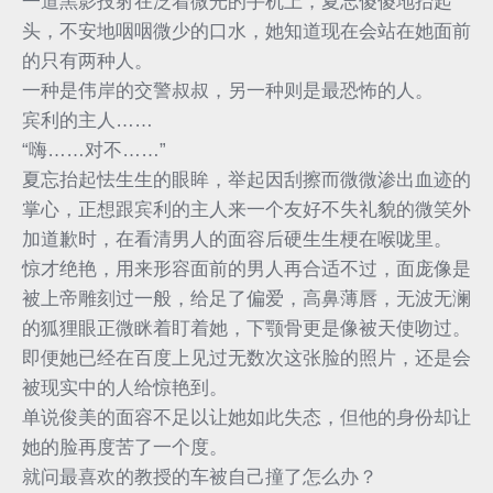
一道黑影投射在泛着微光的手机上，夏忘傻傻地抬起
头，不安地咽咽微少的口水，她知道现在会站在她面前
的只有两种人。
一种是伟岸的交警叔叔，另一种则是最恐怖的人。
宾利的主人……
“嗨……对不……”
夏忘抬起怯生生的眼眸，举起因刮擦而微微渗出血迹的
掌心，正想跟宾利的主人来一个友好不失礼貌的微笑外
加道歉时，在看清男人的面容后硬生生梗在喉咙里。
惊才绝艳，用来形容面前的男人再合适不过，面庞像是
被上帝雕刻过一般，给足了偏爱，高鼻薄唇，无波无澜
的狐狸眼正微眯着盯着她，下颚骨更是像被天使吻过。
即便她已经在百度上见过无数次这张脸的照片，还是会
被现实中的人给惊艳到。
单说俊美的面容不足以让她如此失态，但他的身份却让
她的脸再度苦了一个度。
就问最喜欢的教授的车被自己撞了怎么办？