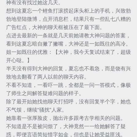
神有没有找过她这几天。
想到这夏忘一个鲤鱼打滚捞起床头柜上的手机，兴致勃
勃地登陆微博，点开消息栏，结果只有一些乱七八糟的
广告红点，大神的聊天框被压在了最下面。
点进去最新的一条就是几天前她请教大神问题的答案，
看到这夏忘暗自撇了撇嘴，大神还是一如既往的高冷。
姐一如既往的优雅：【大神，我今天复试结束了，超级
开心哒。】
半天没有得到大神的回复，夏忘也不着急，而是饶有兴
致地去翻看了两人以前的聊天内容。
不看不知道，一看吓一跳，全都是一问一答模式，像极
了师生之间解答疑难问题的样子。
除了最开始她找他聊天打招呼，没有回复半个字，她也
不气馁，继续“骚扰”人家。
她靠着一张厚脸皮，抛出许多跟考古学相关的问题。
不知道是不是被问烦了，大神竟然一一给她解答了疑
惑，即便言语简短惜字如金，但也是让她受益匪浅。