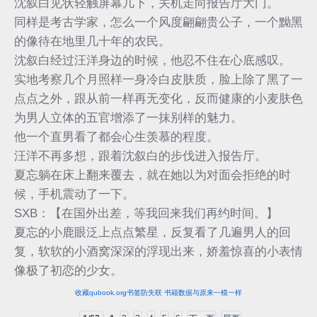
沈叙白见状轻触屏幕几下，关机走向报告厅大门。
同样是考古学家，怎么一个风度翩翩贵公子，一个黝黑
的像待在地里几十年的农民。
沈叙白经过汪洋身边的时候，他忍不住在心底感叹。
实地考察几个月照样一身冷白皮肤质，脸上除了黑了一
点点之外，跟从前一样再无变化，反而健康的小麦肤色
为男人立体的五官增添了一抹别样的魅力。
他一个直男看了都会心生羡慕的程度。
汪洋不再多想，跟着沈叙白的步伐进入报告厅。
夏忘躺在床上翻来覆去，就在她以为对面会拒绝的时
候，手机震动了一下。
SXB：【在国外出差，等我回来我们再约时间。】
夏忘的小鹿眼泛上点点繁星，反复看了几遍男人的回
复，软软的小酒窝深深的浮现出来，娇羞惊喜的小表情
像极了初恋的少女。
收藏qubook.org书签防失联 书籍数据与原来一模一样