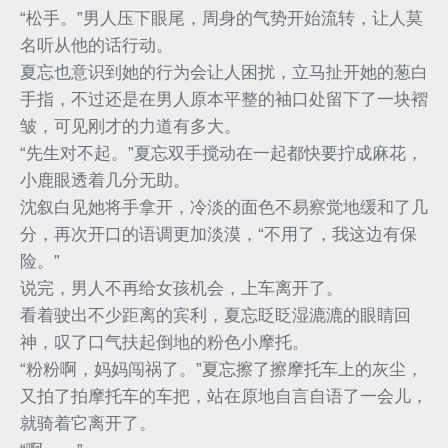
“松手。”男人压下眼尾，周身的气势开始流转，让人莫
名听从他的话行动。
夏忘也意识到她的行为会让人困扰，立马扯开她的葱白
手指，不过还是在男人原本平整的袖口处留下了一块褶
皱，可见刚才的力道有多大。
“先生对不起。”夏忘双手搅动在一起都快要拧成麻花，
小鹿眼透着几分无助。
沈叙白见她将手拿开，冷淡的面色不易察觉地缓和了几
分，再次开口的语调更加淡漠，“不用了，我这边有保
险。”
说完，男人不再给女孩机会，上车离开了。
看着驶出不少距离的宾利，夏忘眨眨湿漉漉的眼睛回
神，叹了口气扶起倒地的粉色小摩托。
“粉粉啊，妈妈闯祸了。”夏忘擦了擦摩托车上的灰尘，
又拍了拍摩托车的车把，站在原地自言自语了一会儿，
就骑着它离开了。