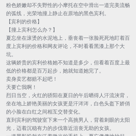
粉色娇嫩却不失野性的小摩托在空中滑出一道完美流畅
的弧线，光荣地撞上静止在原地的黑色宾利。
【宾利的价格】
【撞上宾利怎么办？】
夏忘坐在滚烫的水泥地上，垂丧着一张脸死死地盯着百
度上宾利的价格和网友评论，不时看看黑漆上那个大
坑。
这辆娇贵的宾利价格她不知道是多少，但看着百度上最
低的价格都是百万起步，她就知道她完了。
卖身卖艺都赔不起吧！
天要亡我啊！
烈日当空，火红的骄阳在夏日的午后晒得人汗流浃背，
坐在地上娇艳美丽的女孩更是汗涔涔，白色头盔下娇俏
的小脸在白红之间相互交替变化。
直到宾利的驾驶室下来一个高挑男人，背着刺眼的太阳
光，迈着沉稳有力的步伐靠近沮丧无助的女孩。