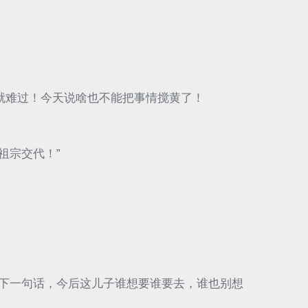
就难过！今天说啥也不能把事情搅黄了！
祖宗交代！”
撂下一句话，今后这儿子谁想要谁要去，谁也别想