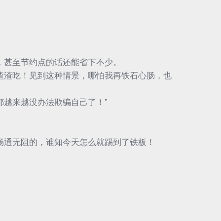
，甚至节约点的话还能省下不少。
渣渣吃！见到这种情景，哪怕我再铁石心肠，也
越来越没办法欺骗自己了！”
畅通无阻的，谁知今天怎么就踢到了铁板！