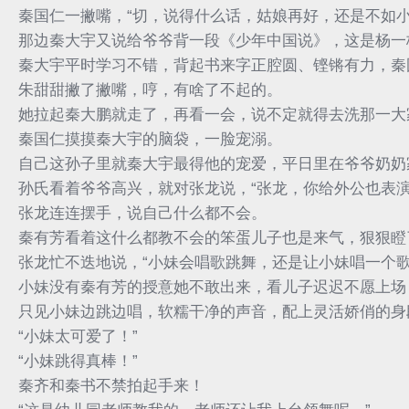
秦国仁一撇嘴，“切，说得什么话，姑娘再好，还是不如小
那边秦大宇又说给爷爷背一段《少年中国说》，这是杨一
秦大宇平时学习不错，背起书来字正腔圆、铿锵有力，秦
朱甜甜撇了撇嘴，哼，有啥了不起的。
她拉起秦大鹏就走了，再看一会，说不定就得去洗那一大
秦国仁摸摸秦大宇的脑袋，一脸宠溺。
自己这孙子里就秦大宇最得他的宠爱，平日里在爷爷奶奶
孙氏看着爷爷高兴，就对张龙说，“张龙，你给外公也表演
张龙连连摆手，说自己什么都不会。
秦有芳看着这什么都教不会的笨蛋儿子也是来气，狠狠瞪
张龙忙不迭地说，“小妹会唱歌跳舞，还是让小妹唱一个歌
小妹没有秦有芳的授意她不敢出来，看儿子迟迟不愿上场
只见小妹边跳边唱，软糯干净的声音，配上灵活娇俏的身
“小妹太可爱了！”
“小妹跳得真棒！”
秦齐和秦书不禁拍起手来！