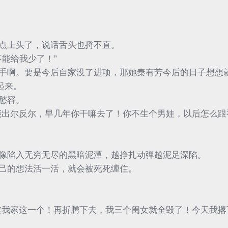
点上头了，说话舌头也捋不直。
不能给我少了！”
手啊。要是今后自家没了进项，那她秦有芳今后的日子想想
起来。
愁容。
能出尔反尔，早几年你干嘛去了！你不生个男娃，以后怎么跟
像陷入无穷无尽的黑暗泥潭，越挣扎动弹越泥足深陷。
己的想法活一活，就会被死死缠住。
差我家这一个！再折腾下去，我三个闺女就全毁了！今天我