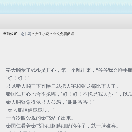
当前位置：
趣书网
> 女生小说 > 全文免费阅读
秦大鹏拿了钱很是开心，第一个跳出来，“爷爷我会掰手腕
“好！好！”
只见秦大鹏三下五除二就把大宇和张龙都比下去了。
秦国仁开心地合不拢嘴，“好！好！不愧是我大孙子，以
秦大鹏骄傲得像只大公鸡，“谢谢爷爷！”
“秦大鹏咱俩试试呗。”
一直冷眼旁观的秦书站了出来。
秦国仁看着秦书那细胳膊细腿的样子，就一脸嫌弃。