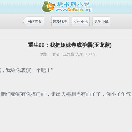
网站首页
纯爱耽美
女生小说
男生小说
重生90：我把姐妹卷成学霸(玉龙蕨)
类型：
作者：
玉龙蕨
入库：
07.09
，我给你表演一个吧！”
后咱们秦家有你撑门面，走出去那相当有面子了，你小子争气