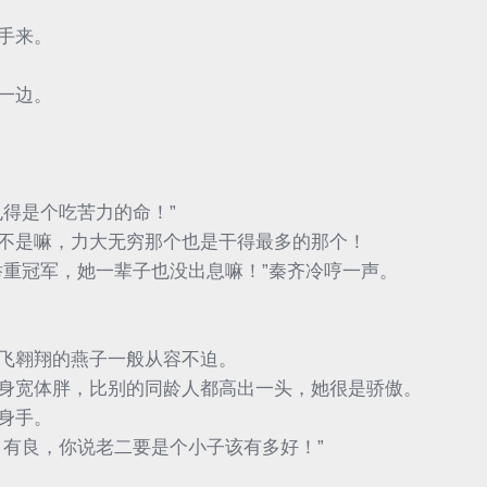
手来。
一边。
得是个吃苦力的命！”
不是嘛，力大无穷那个也是干得最多的那个！
举重冠军，她一辈子也没出息嘛！”秦齐冷哼一声。
飞翱翔的燕子一般从容不迫。
身宽体胖，比别的同龄人都高出一头，她很是骄傲。
身手。
，有良，你说老二要是个小子该有多好！”