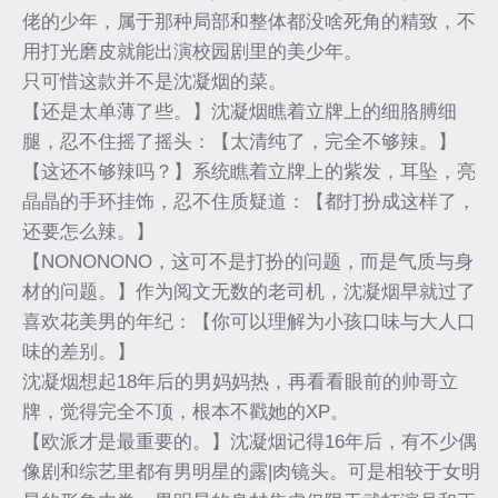
佬的少年，属于那种局部和整体都没啥死角的精致，不
用打光磨皮就能出演校园剧里的美少年。
只可惜这款并不是沈凝烟的菜。
【还是太单薄了些。】沈凝烟瞧着立牌上的细胳膊细
腿，忍不住摇了摇头：【太清纯了，完全不够辣。】
【这还不够辣吗？】系统瞧着立牌上的紫发，耳坠，亮
晶晶的手环挂饰，忍不住质疑道：【都打扮成这样了，
还要怎么辣。】
【NONONONO，这可不是打扮的问题，而是气质与身
材的问题。】作为阅文无数的老司机，沈凝烟早就过了
喜欢花美男的年纪：【你可以理解为小孩口味与大人口
味的差别。】
沈凝烟想起18年后的男妈妈热，再看看眼前的帅哥立
牌，觉得完全不顶，根本不戳她的XP。
【欧派才是最重要的。】沈凝烟记得16年后，有不少偶
像剧和综艺里都有男明星的露|肉镜头。可是相较于女明