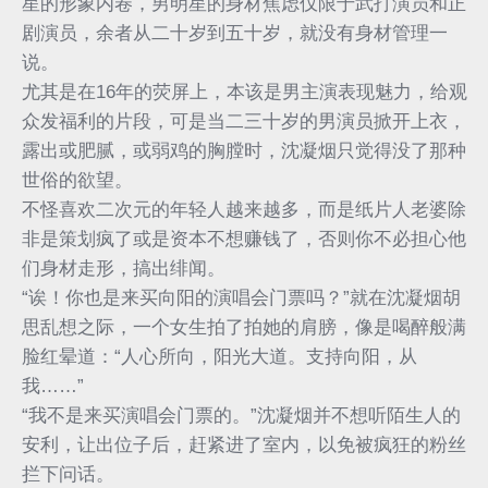
星的形象内卷，男明星的身材焦虑仅限于武打演员和正
剧演员，余者从二十岁到五十岁，就没有身材管理一
说。
尤其是在16年的荧屏上，本该是男主演表现魅力，给观
众发福利的片段，可是当二三十岁的男演员掀开上衣，
露出或肥腻，或弱鸡的胸膛时，沈凝烟只觉得没了那种
世俗的欲望。
不怪喜欢二次元的年轻人越来越多，而是纸片人老婆除
非是策划疯了或是资本不想赚钱了，否则你不必担心他
们身材走形，搞出绯闻。
“诶！你也是来买向阳的演唱会门票吗？”就在沈凝烟胡
思乱想之际，一个女生拍了拍她的肩膀，像是喝醉般满
脸红晕道：“人心所向，阳光大道。支持向阳，从
我……”
“我不是来买演唱会门票的。”沈凝烟并不想听陌生人的
安利，让出位子后，赶紧进了室内，以免被疯狂的粉丝
拦下问话。