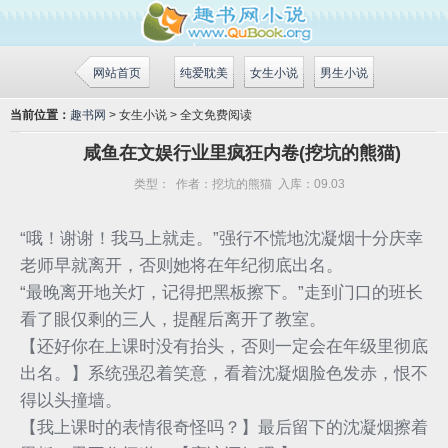
网站首页
纯爱耽美
女生小说
男生小说
当前位置：
趣书网
> 女生小说 > 全文免费阅读
咸鱼在文娱行业里疯狂内卷(挖坑的熊猫)
类型：
作者：
挖坑的熊猫
入库：
09.03
“哦！谢谢！我马上就走。”强行不慌地沈凝烟十分庆幸
老师早就离开，否则她将在年纪彻底出名。
“最晚离开地关灯，记得把黑板擦下。”走到门口的班长
看了眼仅剩的三人，提醒后离开了教室。
【还好你在上课时没有抬头，否则一定会在年级里彻底
出名。】系统强忍着笑意，看着沈凝烟脸色发赤，恨不
得以头撞墙。
【我上课时的表情很奇怪吗？】最后留下的沈凝烟擦着