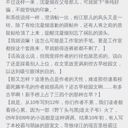
不过这样一来，沈凝烟在父母那儿，可就留下“单纯好
骗，不能管钱的印象。”
和系统说得一样，澄清帖一出，粉江那儿的风头又是一
转。除了有给沈凝烟道歉的跟帖外，还有人将之前的质
疑贴给顶了上来，提醒沈凝烟别忘了祸乱的源头。
【我就说嘛！这怎么可能是工作室的手笔。要是工作室
都按这个套路来，早就赔得连裤衩都不剩了。】
【话虽这么说，但我觉得作者的行径也挺恶劣的。说白
了还是踩着别人上位，在文里故意讽刺些古早校园文，
以达到吸引眼球的目的。】
【那又怎样？追逐热点是作者的天性，难道那些逮着校
霸死薅羊毛的作者就很高尚？还古早校园文咧……有多
古早啊！新手榜上占了三四个的那种古早？】
【就是。从10年写到12年，你们作者不累，我们读者都
看得心累。因为一部《野丫头与黑|道太子爷》火了，
05年到09年的小说都是这种调调。结果10年初，有人写
了本校霸与萌妹的甜宠文，导致绿江的现言里校霸泛