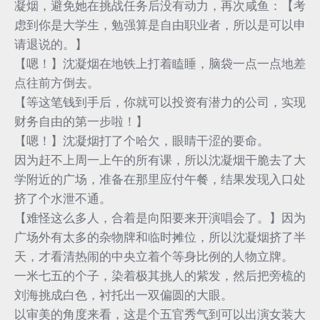
凝烟，避免她在挑战任务后没有动力，再次咸鱼：【考
虑到你是大学生，勉强算是自由职业者，所以是可以申
请退说的。】
【嗯！】沈凝烟在地铁上打着瞌睡，脑袋一点一点地差
点往前方倒去。
【等这笔钱到手后，你就可以投资有潜力的公司，实现
财务自由的第一步啦！】
【嗯！】沈凝烟打了个哈欠，眼睛干涩的要命。
因为赶不上周一上午的所有课，所以沈凝烟干脆去了大
学附近的广场，准备在那里应付午餐，结果发现入口处
挤了个水泄不通。
【难怪这么多人，合着是向阳要来开演唱会了。】因为
广场外有太多的杂物牌和临时摊位，所以沈凝烟挤了半
天，才看清热闹的中央立着个等身比例的人物立牌。
一米七五的个子，染着极其挑人的紫发，然后把旁梳的
刘海挑成白色，衬托出一双偏圆的大眼。
以审美的角度来看，这是个五官秀气到可以出演女装大