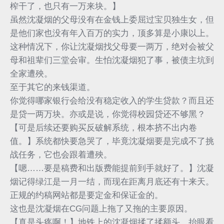
榨干了，也只有一万来块。】
虽然沈凝烟的父母没有在金钱上委屈过宝贝独生女，但
是他们家也没有年入百万的实力，顶多算是小康以上。
这种情况下，你让沈凝烟找父母要一两万，绝对会被父
母和祖辈们三堂会审。生怕沈凝烟犯了事，被债主坑到
全家遭殃。
至于其它的来钱渠道。
你觉得哪家银行会给没有稳定收入的学生贷款？而且还
是贷一两万块。亦或是说，你觉得校园贷还不够黑？
【可是后续还要购买反破解系统，根本挤不出内卷
值。】系统都快要急哭了，毕竟沈凝烟要是完成不了挑
战任务，它也会跟着遭殃。
【嗯……要是稿费和出版费能提前到手就好了。】沈凝
烟记得绿江是一月一结，而现在距离月底还有十来天。
正规的约稿网站都是要定金和保证金的。
这也是沈凝烟在CG问题上拖了又拖的主要原因。
【真是头疼啊！】地铁上的沈凝烟揉了揉额头，抬眼看