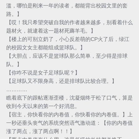
滥，哪怕是刚来一年的读者，都能背出校园文里的套
路。】
【哎！我只希望突破自我的作者越来越多，别看着什么
题材火，就逮着这一题材死薅羊毛。】
【楼上的可别立奶了，小心反差萌的CP火了后，绿江
的校园文女主都能组成篮球队。】
【大胆点，应该不是篮球队那么简单，至少得是排球
队。】
【你咋不说是女子足球队呢？】
【足球队又不限身高，还是排球队比较合理。】
…………
瞧着底下的跟帖逐渐歪楼，沈凝烟终于松了口气，算是
收到今天以来的第一个好消息。
【宿主，你快看你的内卷值，你快看你的内卷值。】上
一秒还垂头丧气的系统突然语气激动道：【你的内卷值
涨了两点，涨了两点啊！！】