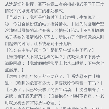
从沈凝烟的指挥，毫不在意二者的相处模式不同于正常
情况下的系统与宿主的相处模式。
【早就办了，我可是掐着时间上传声明，生怕晚了一
秒，你就会被粉江的帖子挫骨扬灰。】因为沈凝烟希望
澄清帖以最快的流传开来，又怕粉江论坛上不断刷新的
帖子将她的澄清帖给挤下去，所以挑了个睡懒觉的人刚
刚起来的时间，让系统感到十分无语。
【谁会在中午起床？你们是把早午饭合并了吗？】
【难道年轻人不都是这样的吗？】沈凝烟摸了下鼻子，
满脸困惑：【我放假时经常早上七八点睡觉，下午六七
点起床。】
【厉害！你们年轻人都不要命了。】系统忍不住吐槽
道：【晚睡的危害有多大，需要我给你科普一下吗？】
【不必了，我已经受够了的养生鸡汤。】沈凝烟耸了下
肩膀，表现得无所谓：【谁都抱着年轻时不霍霍，年老
时就没机会霍霍得放纵心理。】