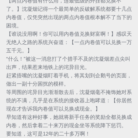
【两点内卷值有什么用，连最低级的外挂都兑换不
了。】沈凝烟记得一个最简单的反破解系统都要十几点
内卷值，仅凭突然出现的两点内卷值根本解不了当下的
困境。
【谁说没用啊！你可以用内卷值兑换财富啊！】感叹天
无绝人之路的系统兴奋道：【一点内卷值可以兑换一万
五千元。】
“什么！”被这一消息打了个措手不及的沈凝烟差点尖叫
出声，结果惹来地铁上的诧异目光。
赶紧捂嘴的沈凝烟盯着手机，将其划到企鹅号的页面，
做出一副十分困扰的模样。
等周围的诧异目光渐渐散去后，沈凝烟毫不掩饰她对系
统的不满，几乎是在系统的接收器上咆哮道：【你居然
现在才告诉我内卷值可以兑换成现金。】
早知道有这种好事，她就将新手任务的奖励全都兑换成
内卷，然后拿着二十来万的现金坐等系统降下惩罚。
要知道，这可是12年的二十多万啊！