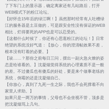
了下车门上的显示器，确定离家还有几站路后，打开
WEB模式下的粉江论坛。
【好怀念15年后的绿江啊！】虽然那时经常有人吐槽绿
江的服务器是土豆做的，可是跟安全性没有保证的WEB
相比，烂得要死的APP也是可以忍受的。
【这都什么时候了，你还有心思逛粉江的论坛！】日常
绝望的系统没好气道：【放心，你的澄清帖效果不差，
根本没有盯着的必要。】
【诶……？那你之前每日三问，摆出一副火急火燎的姿
态是给谁看的。】沈凝烟觉得系统的心理素质不是一般
的差。不过傻瓜也有傻瓜的好处，要是来个做事老练的
系统，倒霉的还是沈凝烟自己。
【你放心，真到了九死一生之际，我也不会死撑着不向
家里人求助。】
如果只是一两万的事情，父母也不会坐视不管，顶多是
把沈凝烟骂上几句。