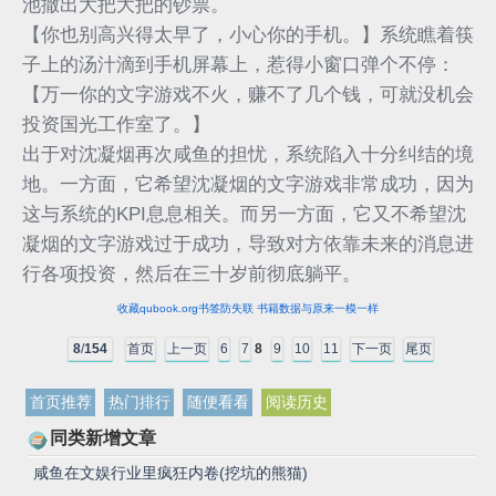
池撒出大把大把的钞票。
【你也别高兴得太早了，小心你的手机。】系统瞧着筷
子上的汤汁滴到手机屏幕上，惹得小窗口弹个不停：
【万一你的文字游戏不火，赚不了几个钱，可就没机会
投资国光工作室了。】
出于对沈凝烟再次咸鱼的担忧，系统陷入十分纠结的境
地。一方面，它希望沈凝烟的文字游戏非常成功，因为
这与系统的KPI息息相关。而另一方面，它又不希望沈
凝烟的文字游戏过于成功，导致对方依靠未来的消息进
行各项投资，然后在三十岁前彻底躺平。
收藏qubook.org书签防失联 书籍数据与原来一模一样
8
/
154
首页
上一页
6
7
8
9
10
11
下一页
尾页
首页推荐
热门排行
随便看看
阅读历史
同类新增文章
咸鱼在文娱行业里疯狂内卷(挖坑的熊猫)