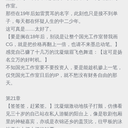
作室。
那些在19年后如雷贯耳的名字，此刻也只是接不到单
子，每天都在怀疑人生的中二少年。
这可真是……太好了。
【要是搁在18年后，别说是让整个国光工作室替我画
CG，就是把价格再翻上一倍，也请不来墨总动笔。】
感觉自己赚了十几万的沈凝烟眉飞色舞道：【这可是扬
名立万的好时机。】
不知国光工作室要不要投资人，要是能趁机掺上一笔，
仅凭国光工作室日后的IP，就不愁没有财务自由的那
天。
第21章
【签签签，赶紧签。】沈凝烟激动地筷子打颤，仿佛看
见三十岁的自己站在私人游艇的阳台上，像是歌剧包厢
里的神秘嘉宾，亦或是衣锦还乡的盖茨比，往甲板的泳