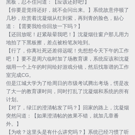
黑板，忍不住问道：【应该还好吧!】
【你要是觉得还好，就不会问出来。】系统故意停顿了
几秒，欣赏着沈凝烟从红到紫，再到青的脸色，贴心
道：【需要我给你回放一下吗？】
【还回放呢！赶紧敲晕我吧！】沈凝烟往窗户那儿用力
地拍了下黑板擦，差点被粉笔灰呛到。
【行了，你离社死还差得远呢！先想想今天下午的工作
吧！】要不是周六临时加了场教育课，系统应该和沈凝
烟用一个上午的时间绘好游戏分镜，然后找靠谱的工作
室完成CG。
但是江城大学为了给周日的市级考试腾出考场，愣是改
了大一的教育课时间，同时打乱了沈凝烟和系统的所有
计划。
【对了，绿江的澄清帖发了吗？】回家的路上，沈凝烟
突然问道：【如果澄清帖的效果不错，就加几章番
外。】
【为啥？这里头是有什么讲究吗？】系统已经习惯了听