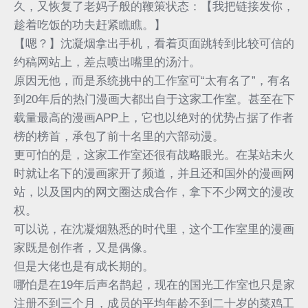
久，又恢复了老妈子般的鞭策状态：【我把链接发你，
趁着吃饭的功夫赶紧瞧瞧。】
【嗯？】沈凝烟拿出手机，看着页面跳转到比较可信的
约稿网站上，差点喷出嘴里的汤汁。
原因无他，而是系统挑中的工作室可“太有名了”，有名
到20年后的热门漫画大都出自于这家工作室。甚至在下
载量最高的漫画APP上，它也以绝对的优势占据了作者
榜的榜首，承包了前十名里的六部动漫。
更可怕的是，这家工作室还很有战略眼光。在某站未火
时就让名下的漫画家开了频道，并且还和国外的漫画网
站，以及国内的网文圈达成合作，拿下不少网文的漫改
权。
可以说，在沈凝烟熟悉的时代里，这个工作室里的漫画
家既是创作者，又是偶像。
但是大佬也是有成长期的。
哪怕是在19年后声名鹊起，现在的国光工作室也只是家
注册不到三个月，成员的平均年龄不到二十岁的菜鸡工