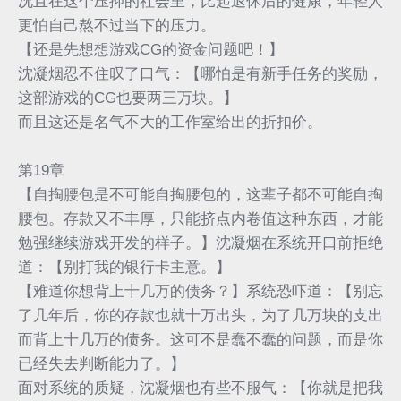
况且在这个压抑的社会里，比起退休后的健康，年轻人
更怕自己熬不过当下的压力。
【还是先想想游戏CG的资金问题吧！】
沈凝烟忍不住叹了口气：【哪怕是有新手任务的奖励，
这部游戏的CG也要两三万块。】
而且这还是名气不大的工作室给出的折扣价。
第19章
【自掏腰包是不可能自掏腰包的，这辈子都不可能自掏
腰包。存款又不丰厚，只能挤点内卷值这种东西，才能
勉强继续游戏开发的样子。】沈凝烟在系统开口前拒绝
道：【别打我的银行卡主意。】
【难道你想背上十几万的债务？】系统恐吓道：【别忘
了几年后，你的存款也就十万出头，为了几万块的支出
而背上十几万的债务。这可不是蠢不蠢的问题，而是你
已经失去判断能力了。】
面对系统的质疑，沈凝烟也有些不服气：【你就是把我