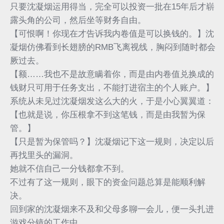
只要沈凝烟运用得当，完全可以投资一批在15年后才崭
露头角的公司，然后坐等财务自由。
【可恨啊！你现在才告诉我内卷值是可以换钱的。】沈
凝烟仿佛看到长翅膀的RMB飞离视线，胸闷到随时都会
厥过去。
【额……我也不是故意瞒着你，而是由内卷值兑换成的
钱财只可用于任务支出，不能打进宿主的个人账户。】
系统从未见过沈凝烟发这么大的火，于是小心翼翼道：
【也就是说，你压根拿不到这笔钱，而是由我暂为保
管。】
【只是暂为保管吗？】沈凝烟记下这一规则，决定以后
再找里头的漏洞。
她就不信自己一分钱都拿不到。
不过有了这一规则，眼下的资金问题总算是能顺利解
决。
回到家的沈凝烟来不及和父母多聊一会儿，便一头扎进
游戏分镜的工作中。