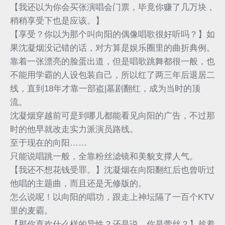
【我还以为你会买张演唱会门票，毕竟你赚了几万块，
稍稍享受下也是应该。】
【享受？你以为那个叫向阳的偶像唱歌很好听吗？】如
果沈凝烟没记错的话，对方算是娱乐圈里的曲折典例。
靠着一张漂亮的脸蛋出道，但是唱歌跳舞都很一般，也
不能用学霸的人设包装自己，所以红了两三年后退居二
线，直到18年才靠一部盗|墓剧翻红，成为当时的顶
流。
沈凝烟穿越前可是到哪儿都能看见向阳的广告，不过那
时的他早就改走实力派演员路线。
至于现在的向阳……
只能说唱跳一般，全靠粉丝滤镜和美貌支撑人气。
【我还不想花钱受罪。】沈凝烟在向阳翻红后也曾听过
他唱的主题曲，而且还是无修版的。
怎么说呢！以向阳的唱功，跟走上神坛隔了一百个KTV
里的麦霸。
【那你喜欢什么样的异性？还是说，你是蕾丝？】趁着