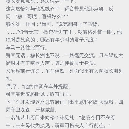
穆长洲点点头，唇边似笑了一下。
这高度恰好与他视线齐平，舜音瞥见他那点笑，反
问：“穆二哥呢，睡得好么？”
穆长洲一样回：“尚可。”说完翻身上了马背。
“……”舜音无言，掀帘坐进车里，朝窗格外瞥一眼，他
绝对是故意的，哪还有年少时的君子风度！
车马一路往北而行。
舜音无话，穆长洲也不说，一路毫无交流。只在经过大
街时才有了喧嚣人声，随之便被甩于身后。
又安静前行许久，车马停顿，外面似乎有人向穆长洲见
礼。
“到了。”他的声音在车外提醒。
舜音靠近窗格听见，掀帘出去。
下了车才发现这座总管府正门出乎意料的高大巍峨，四
周守卫森森，严整威赫。
一名随从出府门来向穆长洲见礼：“总管今日不在府
中，由主母代为接见，请军司携夫人自行前往。”