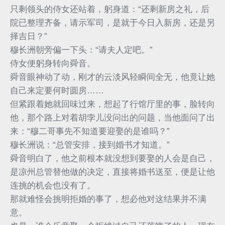
只剩领头的侍女还站着，躬身道：“还剩新房之礼，后
院已整理齐备，请示军司，是就于今日入新房，还是另
择吉日？”
穆长洲朝旁偏一下头：“请夫人定吧。”
侍女便躬身转向舜音。
舜音眼神动了动，刚才的云淡风轻瞬间全无，他竟让她
自己来定要何时圆房……
但紧跟着她就回味过来，想起了行馆厅里的事，脸转向
他，那个路上对着胡孛儿没问出的问题，当他面问了出
来：“穆二哥事先不知道要迎娶的是谁吗？”
穆长洲说：“总管安排，接到婚书才知道。”
舜音明白了，他之前根本就没想到要娶的人会是自己，
是凉州总管替他做的决定，直接将婚书送至，便是让他
连挑的机会也没有了。
那就难怪会挑明拒婚的事了，想必他对这结果并不满
意。