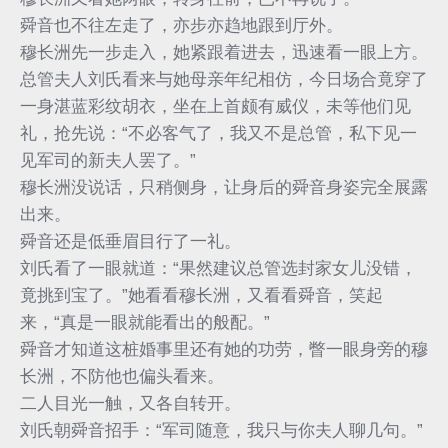
舜音也不往左走了，亦步亦趋地跟到厅外。
穆长洲先一步走入，她紧跟着进去，迅速看一眼上方。
总管夫人刘氏看来与她母亲年纪相仿，今日场合竟穿了
一身湛蓝彩纹胡衣，坐在上首颇有威仪，未等他们见
礼，抢先说：“不必客气了，我又不是总管，私下见一
见军司的新夫人罢了。”
穆长洲没说话，只稍侧身，让身后的舜音身姿完全展露
出来。
舜音还是低垂眉目行了一礼。
刘氏看了一眼就道：“果然建议总管选封家女儿没错，
竟挑到宝了。”她看看穆长洲，又看看舜音，笑起
来，“真是一眼就能看出的般配。”
舜音才知道这桩婚事里还有她的功劳，瞥一眼身旁的穆
长洲，不防他也偏头看来。
二人目光一触，又各自转开。
刘氏朝舜音招手：“军司随意，我只与你夫人聊几句。”