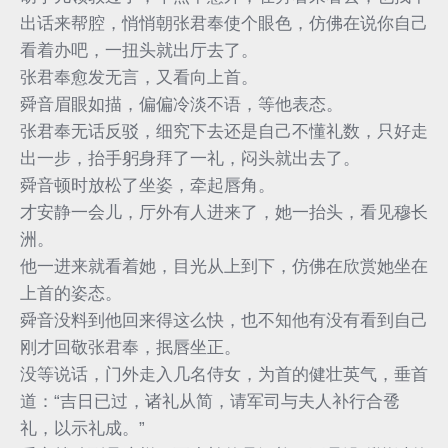
出话来帮腔，悄悄朝张君奉使个眼色，仿佛在说你自己
看着办吧，一扭头就出厅去了。
张君奉愈发无言，又看向上首。
舜音眉眼如描，偏偏冷淡不语，等他表态。
张君奉无话反驳，细究下去还是自己不懂礼数，只好走
出一步，抬手躬身拜了一礼，闷头就出去了。
舜音顿时放松了坐姿，牵起唇角。
才安静一会儿，厅外有人进来了，她一抬头，看见穆长
洲。
他一进来就看着她，目光从上到下，仿佛在欣赏她坐在
上首的姿态。
舜音没料到他回来得这么快，也不知他有没有看到自己
刚才回敬张君奉，抿唇坐正。
没等说话，门外走入几名侍女，为首的健壮英气，垂首
道：“吉日已过，诸礼从简，请军司与夫人补行合卺
礼，以示礼成。”