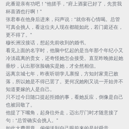
此番迎亲有功吧！”他搓手，“府上酒宴已好了，先赏我
杯喜酒也行啊！”
张君奉在他身后进来，闷声说：“就你有心情喝。总管
可真会挑人，看这位夫人现在都能如此，若门庭还在，
更不得了。”
穆长洲没接话，想起先前收到的婚书。
看见上面的名字时，他脑中忆起的是当年那个年纪小又
冷淡疏离的贵女，还奇怪她怎会接受。直至昨晚掀起她
垂纱，认出那张脸确实是她，才全然相信。
远离京城七年，昨夜听胡孛儿禀报，方知封家竟已败
落，所以她是不得已罢了。更何况她刚又说一开始并不
知道要嫁的人是自己。
只不过今日随口提起拒婚的事，看她反应，倒像是自己
也被回敬了。
他提了下嘴角，起身往外走，迈出厅门时才随意接了
句：“总管确实会挑人。”
如此大费周章，偏偏送到自己眼前来的是封舜音。