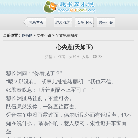
网站首页
纯爱耽美
女生小说
男生小说
当前位置：
趣书网
> 女生小说 > 全文免费阅读
心尖意(天如玉)
类型：
作者：
天如玉
入库：
08.23
穆长洲问：“你看见了？”
“嗯？那没有。”胡孛儿扯扯络腮胡，“我也不信。”
张君奉叹息：“听着更配不上军司了。”
穆长洲扯马往前，不置可否。
队伍果然没停，一路直往西去。
舜音在车中没再露过面，偶尔听见外面有说话声，也不
知在说什么，嗡嗡作响，惹人烦闷，索性避开车窗而
坐。