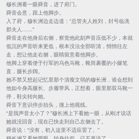
穆长洲看一眼舜音，进了府门。
舜音会意，跟上他脚步。
入了府，穆长洲边走边道：“总管夫人姓刘，封号临洮
郡夫人……”
舜音走在他身后右侧，察觉他此刻声音压低不少，本就
低沉的声音听来更低，根本没法全部听清，悄悄往左
走，想让他走右侧，眼睛留意着他脚步。
他脚上穿着便于行军的乌色马靴，靴筒裹覆的小腿笔
直，腿长步阔。
她不禁又想起记忆里那个清瘦文弱的穆长洲，谁会想到
他如今身高腿长、步履带风，正想着，眼里那双马靴一
停，鞋尖转向她。
舜音下意识停步抬头，撞上他视线。
“是我声音太小了？”穆长洲上下看她一眼，从刚才说话
她就没回音，现在已快走到自己左侧去了。
舜音说：“没有，初入这里不适应罢了。”
穆长洲又看她两眼，转身往前，已不再说了。