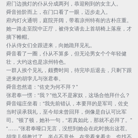
府门边挑灯的仆从分成两列，恭迎刚到的女主人。
舜音拾阶而上，在门口看了一眼，迈步走入。
府内灯火通明，庭院开阔，带着凉州特有的古朴庄重。
她一路走至院中正厅，被侍女请去上首胡椅上落座，才
摘下帷帽。
仆从侍女们全跟进来，向她跪拜见礼。
舜音看了一圈，仆从不算多，但无论男女个个年轻健
壮，大约这也是凉州特色。
一群人挨个见礼，颇费时间，待完毕后退去，只剩下跟
进来的胡孛儿与张君奉。
舜音忽然道：“佐史为何不拜？”
张君奉一愣：“我？”他又不是家奴，这场合他拜什么？
舜音端庄坐着：“我先前错认，本要拜的是军司，佐史
当时误承我礼，至今却未曾回拜，倒像是自认可比军
司。”顿了顿，她补一句，“若真如此，那就不必拜了。”
“……”张君奉哑口无言，没想到她会在此时挑出这茬。
胡孛儿领教过了，半点不意外，在旁看来看去，也找不