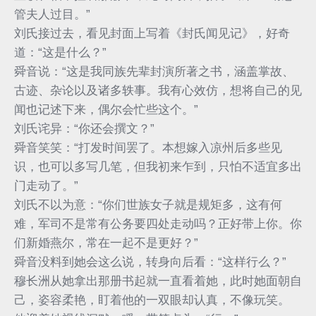
管夫人过目。”
刘氏接过去，看见封面上写着《封氏闻见记》，好奇
道：“这是什么？”
舜音说：“这是我同族先辈封演所著之书，涵盖掌故、
古迹、杂论以及诸多轶事。我有心效仿，想将自己的见
闻也记述下来，偶尔会忙些这个。”
刘氏诧异：“你还会撰文？”
舜音笑笑：“打发时间罢了。本想嫁入凉州后多些见
识，也可以多写几笔，但我初来乍到，只怕不适宜多出
门走动了。”
刘氏不以为意：“你们世族女子就是规矩多，这有何
难，军司不是常有公务要四处走动吗？正好带上你。你
们新婚燕尔，常在一起不是更好？”
舜音没料到她会这么说，转身向后看：“这样行么？”
穆长洲从她拿出那册书起就一直看着她，此时她面朝自
己，姿容柔艳，盯着他的一双眼却认真，不像玩笑。